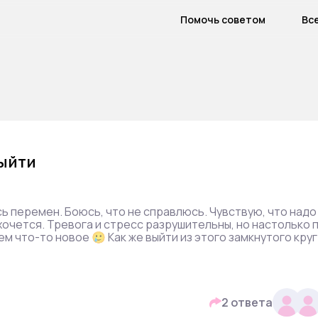
Помочь советом
Вс
выйти
ь перемен. Боюсь, что не справлюсь. Чувствую, что надо
 хочется. Тревога и стресс разрушительны, но настолько 
м что-то новое 🥲 Как же выйти из этого замкнутого круг
2 ответа