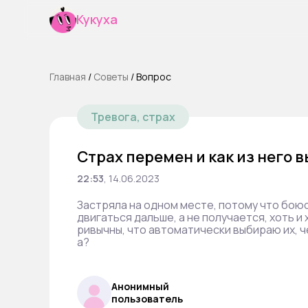
Кукуха
Главная
/
Cоветы
/
Вопрос
Тревога, страх
Страх перемен и как из него 
22:53
,
14.06.2023
Застряла на одном месте, потому что боюс
двигаться дальше, а не получается, хоть и
ривычны, что автоматически выбираю их, че
а?
Анонимный
пользователь