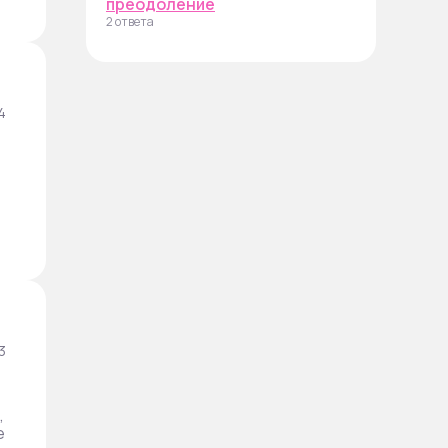
преодоление
2 ответа
4
т
3
,
е