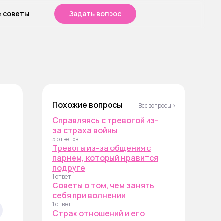
е советы
Задать вопрос
Похожие вопросы
Все вопросы ›
Справляясь с тревогой из-
за страха войны
5 ответов
Тревога из-за общения с
п
парнем, который нравится
подруге
1 ответ
Советы о том, чем занять
себя при волнении
1 ответ
Страх отношений и его