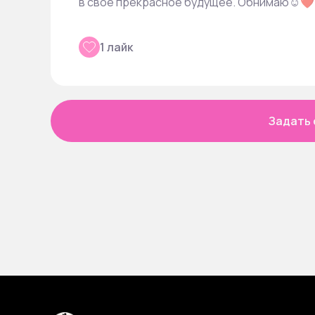
в свое прекрасное будущее. Обнимаю☺️❤️
1 лайк
Задать 