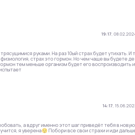
19:17
,
08.02.202
 трясущимися руками. На раз 10ый страх будет утихать. И 
 физиология, страх это гормон. Но чем чаще вы будете де
 гормон тем меньше организм будет его воспроизводить и
 испытает
14:17
,
15.06.202
робовать, а вдруг именно этот шаг приведёт тебя в новую
лучится, я уверена😌 Побори все свои страхи и иди дальш