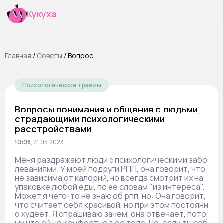
Кукуха
Главная
/
Cоветы
/
Вопрос
Психологические травмы
Вопросы понимания и общения с людьми,
страдающими психологическими
расстройствами
10:08
,
21.05.2023
Меня раздражают люди с психологическими забо
леваниями. У моей подруги РПП, она говорит, что
не зависима от калорий, но всегда смотрит их на
упаковке любой еды, по ее словам "из интереса".
Может я чего-то не знаю об рпп, но: Она говорит,
что считает себя красивой, но при этом постоянн
о худеет. Я спрашиваю зачем, она отвечает, пото
му что ей не комфортно в ее теле. Но, если ты себ