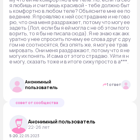
я любишь и считаешь красивой - тебе должно быт
ь комфортно в любом теле? Объясните мне ее по
ведение. Я проявляю к ней сострадание и не гово
рю, что она меня раздражает, потому что могу ее
задеть (Лол, если бы я ей могла с не об этом пого
ворить, то я бы не писала сюда). Я не знаю как акк
уратно у нее спросить почему ее слова друг с дру
гом не соотносятся, бкз опять же, я могу ее трав
мировать. Они меня раздражают, потому что я не
могу их понять. И сама от этого страдаю. Уйти я н
е могу, сказать тоже и в итоге сижу просто в а***.
Анонимный
1 ответ
пользователь
совет от сообщества
Анонимный пользователь
22-26 лет
5:20
,
22.05.2023