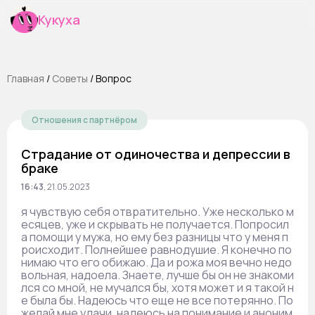
Кукуха
Главная
/
Cоветы
/
Вопрос
Отношения с партнёром
Страдание от одиночества и депрессии в
браке
16:43
,
21.05.2023
я чувствую себя отвратительно. Уже несколько м
есяцев, уже и скрывать не получается. Попросил
а помощи у мужа, но ему без разницы что у меня п
роисходит. Полнейшее равнодушие. Я конечно по
нимаю что его обижаю. Да и рожа моя вечно недо
вольная, надоела. Знаете, лучше бы он не знакоми
лся со мной, не мучался бы, хотя может и я такой н
е была бы. Надеюсь что еще не все потерянно. По
желай мне удачи, надеюсь на понимание и аноним