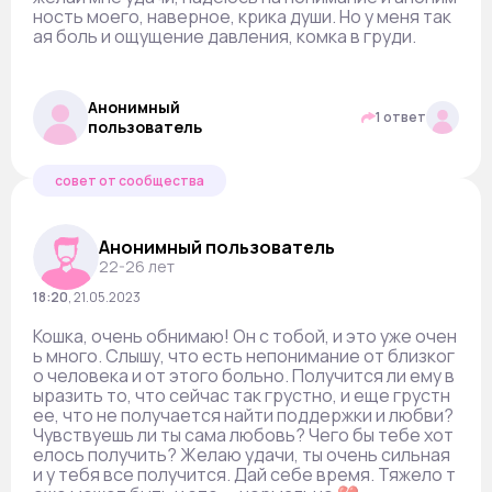
ность моего, наверное, крика души. Но у меня так
ая боль и ощущение давления, комка в груди.
Анонимный
1 ответ
пользователь
совет от сообщества
Анонимный пользователь
22-26 лет
18:20
,
21.05.2023
Кошка, очень обнимаю! Он с тобой, и это уже очен
ь много. Слышу, что есть непонимание от близког
о человека и от этого больно. Получится ли ему в
ыразить то, что сейчас так грустно, и еще грустн
ее, что не получается найти поддержки и любви?
Чувствуешь ли ты сама любовь? Чего бы тебе хот
елось получить? Желаю удачи, ты очень сильная
и у тебя все получится. Дай себе время. Тяжело т