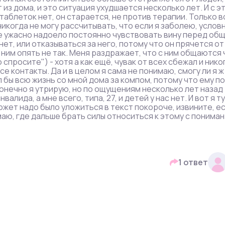
т из дома, и это ситуация ухудшается несколько лет. И с э
таблеток нет, он старается, не против терапии. Только в
 никогда не могу рассчитывать, что если я заболею, услов
не ужасно надоело постоянно чувствовать вину перед об
нет, или отказываться за него, потому что он прячется от
 ним опять не так. Меня раздражает, что с ним общаются 
 спросите") - хотя а как ещё, чувак от всех сбежал и нико
е контакты. Да и в целом я сама не понимаю, смогу ли я ж
 бы всю жизнь со мной дома за компом, потому что ему по
Конечно я утрирую, но по ощущениям несколько лет назад
ида, а мне всего, типа, 27, и детей у нас нет. И вот я ту
 может надо было уложиться в текст покороче, извините, е
маю, где дальше брать силы относиться к этому с пониман
1 ответ