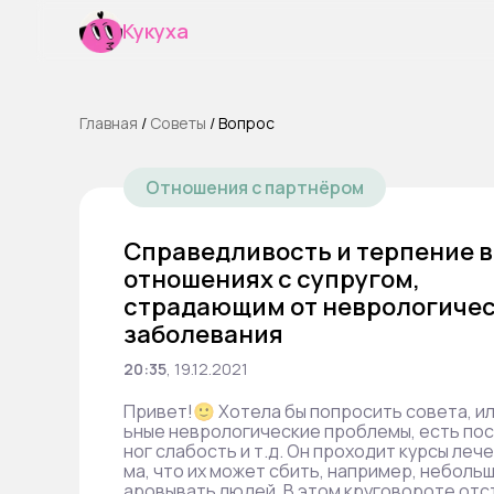
Кукуха
Главная
/
Cоветы
/
Вопрос
Отношения с партнёром
Справедливость и терпение в
отношениях с супругом,
страдающим от неврологичес
заболевания
20:35
,
19.12.2021
Привет!🙂 Хотела бы попросить совета, ил
ьные неврологические проблемы, есть пос
ног слабость и т.д. Он проходит курсы леч
ма, что их может сбить, например, неболь
аровывать людей. В этом круговороте отс