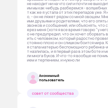
не находит ни на что сил и почти не выходи
им мы как-нибудь разберемся - волшебных 
т как же я устала от этих перепадов уже. Я
о, - он не ляжет рядом со мной овощем. М
ими друзьями и родителями, что его опять 
звонков и сообщений, или объяснять, что с
ерез меня (хотя я все время говорю "у него
о не предупредил, что он хочет оборвать вс
ить с человеком, который радостно провел
стоянно плохо и он слишком боится мира. 
я стала матерью беспомощного ребенка-инвал
т назлилась, и я первый раз в этом боте и
ли многа буков. И что-то я вообще не пони
ием и терпением, и нужно ли
Анонимный
пользователь
совет от сообщества