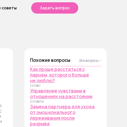
е советы
Задать вопрос
Похожие вопросы
Все вопросы ›
Как проще расстаться с
парнем, которого больше
не люблю?
1 ответ
Управление чувствами в
отношениях на расстоянии
2 ответа
л
Замена партнера для ухода
с
от эмоционального
з
переживания после
ч
разрыва