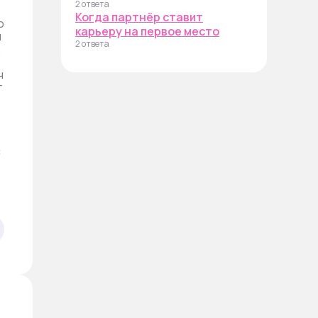
2 ответа
т
Когда партнёр ставит
о
карьеру на первое место
н
2 ответа
щ
ч
г
с