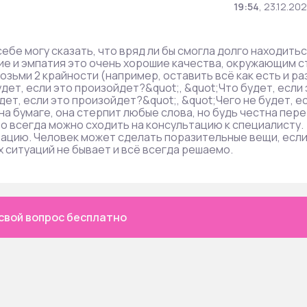
19:54
,
23.12.202
ебе могу сказать, что вряд ли бы смогла долго находитьс
ие и эмпатия это очень хорошие качества, окружающим с
возьми 2 крайности (например, оставить всё как есть и ра
удет, если это произойдет?&quot;, &quot;Что будет, если 
дет, если это произойдет?&quot;, &quot;Чего не будет, е
на бумаге, она стерпит любые слова, но будь честна пере
то всегда можно сходить на консультацию к специалисту.
вацию. Человек может сделать поразительные вещи, есл
 ситуаций не бывает и всё всегда решаемо.
свой вопрос бесплатно