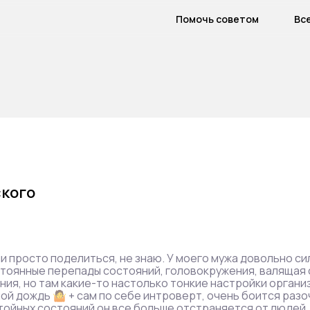
Помочь советом
Вс
кого
и просто поделиться, не знаю. У моего мужа довольно си
тоянные перепады состояний, головокружения, валящая 
ения, но там какие-то настолько тонкие настройки органи
шой дождь 🤷 + сам по себе интроверт, очень боится разо
тойных состояний он все больше отстраняется от людей,