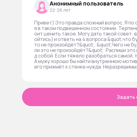
Анонимный пользователь
22-26 лет
Привет) Это правда сложный вопрос. Я по с
я в таком подвешенном состоянии. Терпен
оит ценить такое. Могу дать такой совет: 
ойтись) и ответь на 4 вопроса &quot;что б
то не произойдёт?&quot;, &quot;Чего не бу
ли это не произойдёт?&quot;. Распиши это 
д собой. Если тяжело разобраться самой, 
А мужу хорошо бы найти внутреннюю моти
его прижмёт к стенке нужда. Неразрешимых
Задать 