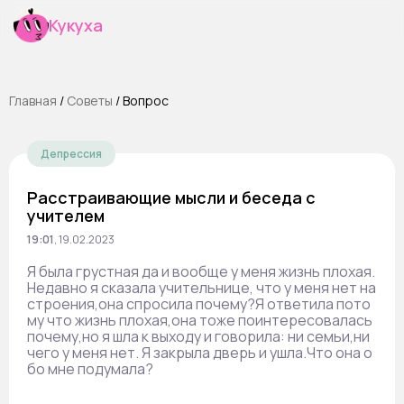
Кукуха
Главная
/
Cоветы
/
Вопрос
Депрессия
Расстраивающие мысли и беседа с
учителем
19:01
,
19.02.2023
Я была грустная да и вообще у меня жизнь плохая.
Недавно я сказала учительнице, что у меня нет на
строения,она спросила почему?Я ответила пото
му что жизнь плохая,она тоже поинтересовалась
почему,но я шла к выходу и говорила: ни семьи,ни
чего у меня нет. Я закрыла дверь и ушла.Что она о
бо мне подумала?