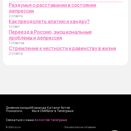
Раздумья о расставании в состоянии
депрессии
2 ответа
Как преодолеть апатию и хандру?
1 ответ
Переезд в Россию, эмоциональные
проблемы и депрессия
7 ответов
Стремление к честности и равенству в жизни
2 ответа
Дневник эмоций
Команда
Каталог ботов
Психологи
Мы в СМИ
Блог в Телеграме
Cвязаться с нами:
по почте
в телеграме
© 2026 Кукуха
Пользовательское соглашение