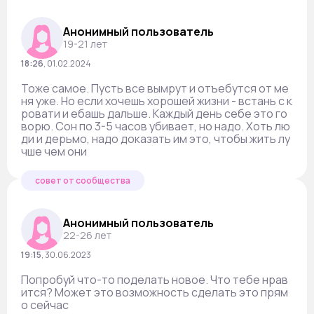
Анонимный пользователь
19-21 лет
18:26
,
01.02.2024
Тоже самое. Пусть все вымрут и отъебутся от ме
ня уже. Но если хочешь хорошей жизни - встань с к
ровати и ебашь дальше. Каждый день себе это го
ворю. Сон по 3-5 часов убивает, но надо. Хоть лю
ди и дерьмо, надо доказать им это, чтобы жить лу
чше чем они
совет от сообщества
Анонимный пользователь
22-26 лет
19:15
,
30.06.2023
Попробуй что-то поделать новое. Что тебе нрав
ится? Может это возможность сделать это прям
о сейчас