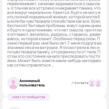
переклинивает, начинаю задумываться о смысла
х, о том как все устроено и накрывает паника, что
все вокруг нереальное. Кажется, будто не могу ж
ить полной нормальной жизнью, которой могла б
ы если бы чувствовала спокойствие как все. Всех
беспокоят бытовые проблемы, живут одним днем
и будто я одна понимаю, что нет смысла, при этом
я оптимист, веселюсь, радуюсь, стараюсь, разви
ваюсь, но порой клинит. Особенно перед сном. П
омню первый раз, мне было лет 7, меня подруга ве
зла мимо леса на ватрушке. Я посмотрела в лес и
почувствовала панику, отсужденности от тела. П
отом это состояние начало преследовать посто
янно. Может быть знаете какие-нибудь методики
как сэтим справляться ...
Анонимный
2 ответа
пользователь
совет от сообщества