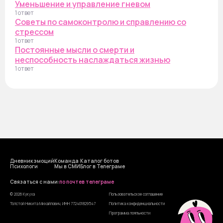
Уменьшение и управление гневом
1 ответ
Советы по самоконтролю и справлению со
стрессом
1 ответ
Постоянные мысли о смерти и
неспособность наслаждаться жизнью
1 ответ
Дневник эмоций
Команда
Каталог ботов
Психологи
Мы в СМИ
Блог в Телеграме
Cвязаться с нами:
по почте
в телеграме
© 2026 Кукуха
Пользовательское соглашение
Толстой Никита Михайлович, ИНН 772401829547
Политика конфиденциальности
Программа лояльности