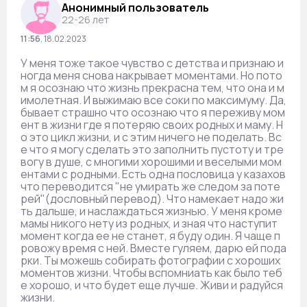
Анонимный пользователь
22-26 лет
11:56
,
18.02.2023
У меня тоже такое чувство с детства и признаю и
ногда меня снова накрывает моментами. Но пото
м я осознаю что жизнь прекрасна тем, что она и м
имолетная. И выжимаю все соки по максимуму. Да,
бывает страшно что осознаю что я переживу мом
ент в жизни где я потеряю своих родных и маму. Н
о это цикл жизни, и с этим ничего не поделать. Вс
е что я могу сделать это заполнить пустоту и тре
вогу в душе, с многими хорошими и веселыми мом
ентами с родными. Есть одна пословица у казахов
что переводится "не умирать же следом за поте
рей"(дословный перевод). Что намекает надо жи
ть дальше, и наслаждаться жизнью. У меня кроме
мамы никого нету из родных, и зная что наступит
момент когда ее не станет, я буду один. Я чаще п
ровожу время с ней. Вместе гуляем, дарю ей пода
рки. Ты можешь собирать фотографии с хороших
моментов жизни. Чтобы вспомниать как было теб
е хорошо, и что будет еще лучше. Живи и радуйся
жизни.