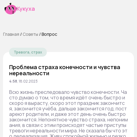
Кукуха
Главная
/
Cоветы
/
Вопрос
Тревога, страх
Проблема страха конечности и чувства
нереальности
4:58
,
18.02.2023
Всю жизнь преследовало чувство конечности. Ча
сто думаю о том, что время идёт очень быстро и
скоро я вырасту, скоро этот праздник закончитс
я, закончится учёба, дальше закончится год, пост
ареют родители, и даже этот день очень быстро
закончится. Непонятное чувство страха, непоним
ания, в связи с этим происходят частые приступы
тревоги нереальности мира. Не сказала бы что эт
о дереализация. Живу спокойной жизнью и резко