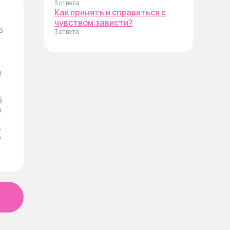
3 ответа
Как принять и справиться с
чувством зависти?
3
3 ответа
п
б
б
а
в
р