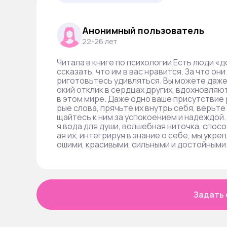
Анонимный пользователь
22-26 лет
Читала в книге по психологии Есть люди «
ссказать, что им в вас нравится. За что он
риготовьтесь удивляться. Вы можете даже
окий отклик в сердцах других, вдохновляю
в этом мире. Даже одно ваше присутствие
рые слова, прячьте их внутрь себя, верьте
щайтесь к ним за успокоением и надеждой
я вода для души, волшебная ниточка, спос
ая их, интегрируя в знание о себе, мы укр
ошими, красивыми, сильными и достойными
Задать 