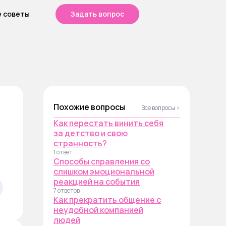
е советы
Задать вопрос
Похожие вопросы
Все вопросы ›
Как перестать винить себя
за детство и свою
странность?
1 ответ
Способы справления со
слишком эмоциональной
реакцией на события
7 ответов
Как прекратить общение с
неудобной компанией
людей