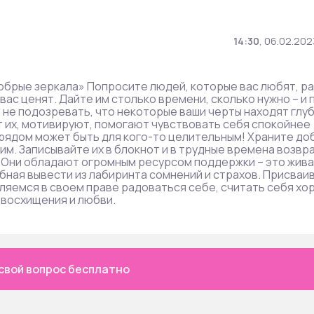
14:30
,
06.02.202
добрые зеркала» Попросите людей, которые вас любят, ра
и вас ценят. Дайте им столько времени, сколько нужно – и 
 не подозревать, что некоторые ваши черты находят глу
т их, мотивируют, помогают чувствовать себя спокойнее
 рядом может быть для кого-то целительным! Храните до
 им. Записывайте их в блокнот и в трудные времена возвр
. Они обладают огромным ресурсом поддержки – это жива
обная вывести из лабиринта сомнений и страхов. Присваи
епляемся в своем праве радоваться себе, считать себя хо
 восхищения и любви.
свой вопрос бесплатно