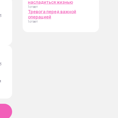
насладиться жизнью
1 ответ
Тревога перед важной
3
операцией
1 ответ
3
м