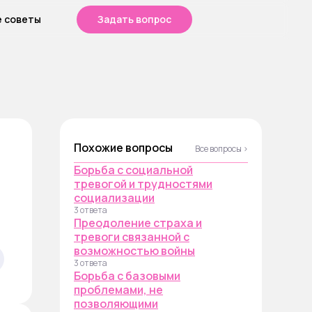
е советы
Задать вопрос
Похожие вопросы
Все вопросы ›
Борьба с социальной
тревогой и трудностями
социализации
3 ответа
Преодоление страха и
тревоги связанной с
возможностью войны
3 ответа
Борьба с базовыми
проблемами, не
позволяющими