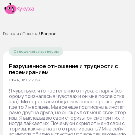
Кукуха
Главная
/
Cоветы
/
Вопрос
Отношения с партнёром
Разрушенное отношение и трудности с
перемиранием
19:44
,
08.02.2024
Я чувствую, что постепенно отпускаю парня (кот
орому призналась в чувствах и он мне после отка
зал). Мы перестали общаться после, прошло уже
где то 7 месяцев. Мы все еще подписаны в инстаг
раме друг на друга, но он скрыл от меня свои стор
изы. Я выкладываю свои сторизы, он смотрит их, и
ногда лайкает их. Почему он скрыл от меня свои с
торизы, как мне на это отреагировать? Мне сейч
ас иногда обидно и грустно что все так закончило