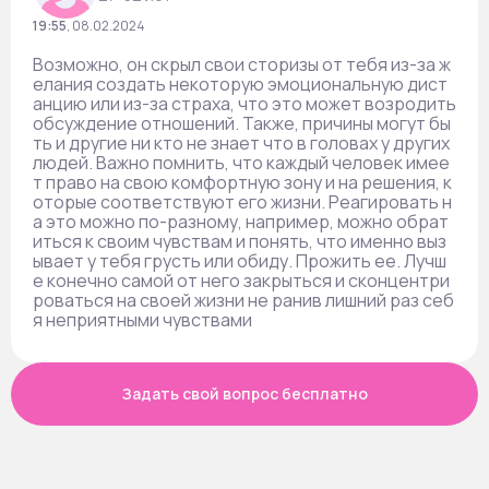
19:55
,
08.02.2024
Возможно, он скрыл свои сторизы от тебя из-за ж
елания создать некоторую эмоциональную дист
анцию или из-за страха, что это может возродить
обсуждение отношений. Также, причины могут бы
ть и другие ни кто не знает что в головах у других
людей. Важно помнить, что каждый человек имее
т право на свою комфортную зону и на решения, к
оторые соответствуют его жизни. Реагировать н
а это можно по-разному, например, можно обрат
иться к своим чувствам и понять, что именно выз
ывает у тебя грусть или обиду. Прожить ее. Лучш
е конечно самой от него закрыться и сконцентри
роваться на своей жизни не ранив лишний раз себ
я неприятными чувствами
Задать свой вопрос бесплатно