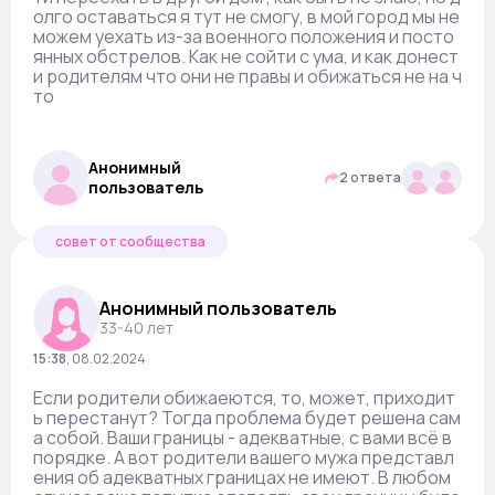
олго оставаться я тут не смогу, в мой город мы не
можем уехать из-за военного положения и посто
янных обстрелов. Как не сойти с ума, и как донест
и родителям что они не правы и обижаться не на ч
то
Анонимный
2 ответа
пользователь
совет от сообщества
Анонимный пользователь
33-40 лет
15:38
,
08.02.2024
Если родители обижаеются, то, может, приходит
ь перестанут? Тогда проблема будет решена сам
а собой. Ваши границы - адекватные, с вами всё в
порядке. А вот родители вашего мужа представл
ения об адекватных границах не имеют. В любом