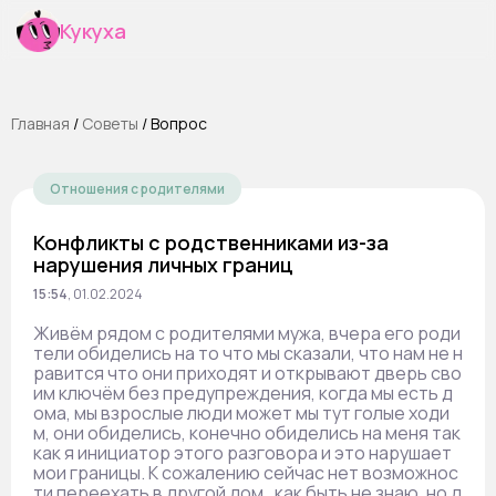
Кукуха
Главная
/
Cоветы
/
Вопрос
Отношения с родителями
Конфликты с родственниками из-за
нарушения личных границ
15:54
,
01.02.2024
Живём рядом с родителями мужа, вчера его роди
тели обиделись на то что мы сказали, что нам не н
равится что они приходят и открывают дверь сво
им ключём без предупреждения, когда мы есть д
ома, мы взрослые люди может мы тут голые ходи
м, они обиделись, конечно обиделись на меня так
как я инициатор этого разговора и это нарушает
мои границы. К сожалению сейчас нет возможнос
ти переехать в другой дом , как быть не знаю, но д