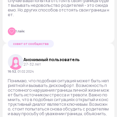
случае ваша попытка отстоять свои границы буде
т вызывать недовольство родителей - это ожида
емо. Но других способов отстоять свои границы н
ет.
1 лайк
совет от сообщества
Анонимный пользователь
27-32 лет
16:52
,
01.02.2024
Понимаю, что подобная ситуация может быть неп
риятной и вызывать дискомфорт. Возможность п
остоянного нарушения границы личной жизни мож
ет быть источником стресса и тревоги. Важно по
мнить, что в подобных ситуациях открытый и конс
труктивный диалог является ключевым. Возможн
о, стоит попытаться снова обсудить с родителям
и вашу просьбу об уважении границы, объяснить,