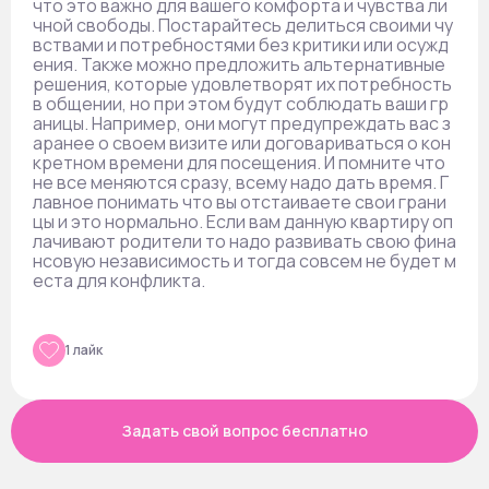
что это важно для вашего комфорта и чувства ли
чной свободы. Постарайтесь делиться своими чу
вствами и потребностями без критики или осужд
ения. Также можно предложить альтернативные
решения, которые удовлетворят их потребность
в общении, но при этом будут соблюдать ваши гр
аницы. Например, они могут предупреждать вас з
аранее о своем визите или договариваться о кон
кретном времени для посещения. И помните что
не все меняются сразу, всему надо дать время. Г
лавное понимать что вы отстаиваете свои грани
цы и это нормально. Если вам данную квартиру оп
лачивают родители то надо развивать свою фина
нсовую независимость и тогда совсем не будет м
еста для конфликта.
1 лайк
Задать свой вопрос бесплатно