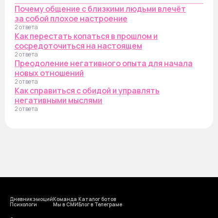
Почему общение с близкими людьми влечёт
за собой плохое настроение
2 ответа
Как перестать копаться в прошлом и
сосредоточиться на настоящем
2 ответа
Преодоление негативного опыта для начала
новых отношений
2 ответа
Как справиться с обидой и управлять
негативными мыслями
2 ответа
Дневник эмоций
Команда
Каталог ботов
Психологи
Мы в СМИ
Блог в Телеграме