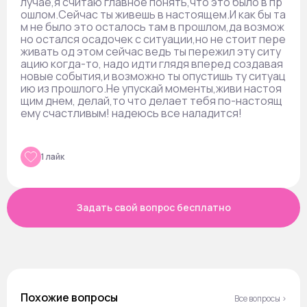
лучае,я считаю главное понять,что это было в пр
ошлом.Сейчас ты живешь в настоящем.И как бы та
м не было это осталось там в прошлом,да возмож
но остался осадочек с ситуации,но не стоит пере
живать од этом сейчас ведь ты пережил эту ситу
ацию когда-то, надо идти глядя вперед создавая
новые события,и возможно ты опустишь ту ситуац
ию из прошлого.Не упускай моменты,живи настоя
щим днем, делай,то что делает тебя по-настоящ
ему счастливым! надеюсь все наладится!
1 лайк
Задать свой вопрос бесплатно
Похожие вопросы
Все вопросы ›