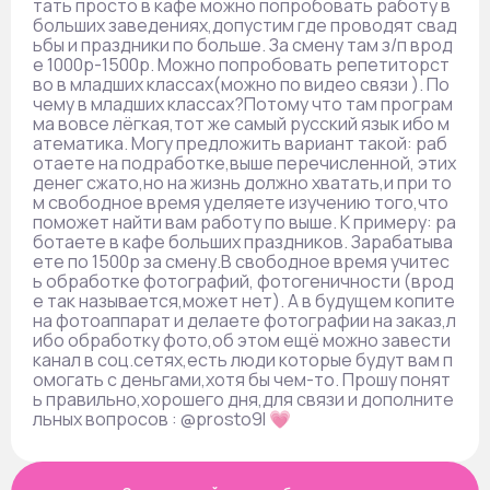
тать просто в кафе можно попробовать работу в
больших заведениях,допустим где проводят свад
ьбы и праздники по больше. За смену там з/п врод
е 1000р-1500р. Можно попробовать репетиторст
во в младших классах(можно по видео связи ). По
чему в младших классах?Потому что там програм
ма вовсе лёгкая,тот же самый русский язык ибо м
атематика. Могу предложить вариант такой: раб
отаете на подработке,выше перечисленной, этих
денег сжато,но на жизнь должно хватать,и при то
м свободное время уделяете изучению того,что
поможет найти вам работу по выше. К примеру: ра
ботаете в кафе больших праздников. Зарабатыва
ете по 1500р за смену.В свободное время учитес
ь обработке фотографий, фотогеничности (врод
е так называется,может нет). А в будущем копите
на фотоаппарат и делаете фотографии на заказ,л
ибо обработку фото,об этом ещё можно завести
канал в соц.сетях,есть люди которые будут вам п
омогать с деньгами,хотя бы чем-то. Прошу понят
ь правильно,хорошего дня,для связи и дополните
льных вопросов : @prosto9l 💗