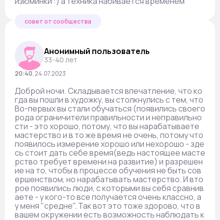
изюминки :) а техника набивается временем
совет от сообщества
Анонимный пользователь
33-40 лет
20:40
,
24.07.2023
Доброй ночи. Складывается впечатление, что ко
гда вы пошли в художку, вы столкнулись с тем, что
Во-первых вы стали обучаться (появились своего
рода ограничители правильности и неправильно
сти - это хорошо, потому, что вы нарабатываете
мастерство и в то же время не очень, потому что
появилось измерение хорошо или нехорошо - зде
сь стоит дать себе время(ведь настоящее масте
рство требует времени на развитие) и разрешен
ие на то, чтобы в процессе обучения не быть сов
ершенством, но нарабатывать мастерство. И вто
рое появились люди, с которыми вы себя сравнив
аете - у кого-то все получается очень классно, а
у меня "средне". Так вот это тоже здорово, что в
вашем окружении есть возможность наблюдать к