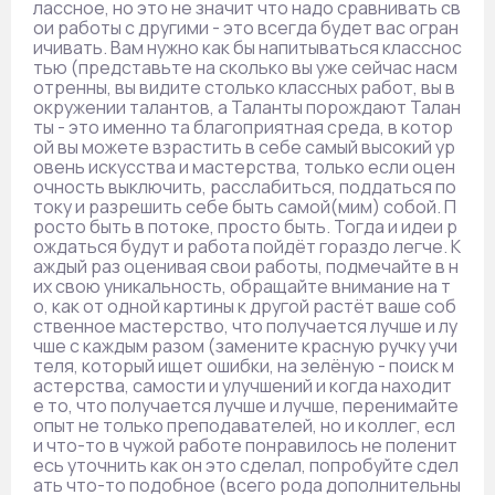
лассное, но это не значит что надо сравнивать св
ои работы с другими - это всегда будет вас огран
ичивать. Вам нужно как бы напитываться класснос
тью (представьте на сколько вы уже сейчас насм
отренны, вы видите столько классных работ, вы в
окружении талантов, а Таланты порождают Талан
ты - это именно та благоприятная среда, в котор
ой вы можете взрастить в себе самый высокий ур
овень искусства и мастерства, только если оцен
очность выключить, расслабиться, поддаться по
току и разрешить себе быть самой(мим) собой. П
росто быть в потоке, просто быть. Тогда и идеи р
ождаться будут и работа пойдёт гораздо легче. К
аждый раз оценивая свои работы, подмечайте в н
их свою уникальность, обращайте внимание на т
о, как от одной картины к другой растёт ваше соб
ственное мастерство, что получается лучше и лу
чше с каждым разом (замените красную ручку учи
теля, который ищет ошибки, на зелёную - поиск м
астерства, самости и улучшений и когда находит
е то, что получается лучше и лучше, перенимайте
опыт не только преподавателей, но и коллег, есл
и что-то в чужой работе понравилось не поленит
есь уточнить как он это сделал, попробуйте сдел
ать что-то подобное (всего рода дополнительны