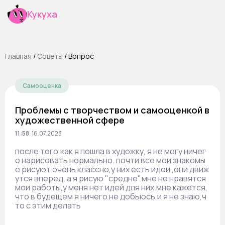
Кукуха
Главная
/
Cоветы
/
Вопрос
Самооценка
Проблемы с творчеством и самооценкой в
художественной сфере
11:58
,
16.07.2023
после того,как я пошла в художку, я не могу ничег
о нарисовать нормально. почти все мои знакомы
е рисуют очень классно,у них есть идеи ,они движ
утся вперед. а я рисую "средне".мне не нравятся
мои работы,у меня нет идей для них.мне кажется,
что в будещем я ничего не добьюсь,и я не знаю,ч
то с этим делать