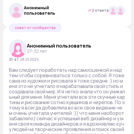
Анонимный
2 ответа
пользователь
совет от сообщества
Анонимный пользователь
27-32 лет
21:47
,
28.01.2024
Вам следует поработать над самооценкой и над
тем чтобы соревноваться только с собой. Я тоже
сама из художки и рисовала я тоже средне :) но м
еня это не угнетало я нарабатывала свой стиль и
создавала свой мир. И я четко знала что он уникал
ьный для меня. Меня угнетали все эти скучные кар
тины и рисование сотню кувшинов и черепов. По э
тому я всегда добавляла во все свое видение че
м очень угнетала учителей :)) что меня наоборот
забавляло) сейчас я успешный веб дизайнер и у м
еня своя команда дизайнеров и я вдохновляю куч
у людей на творческие проявления и поиск своей