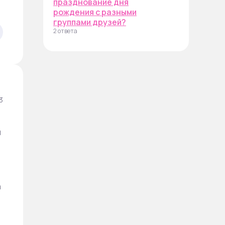
празднование дня
рождения с разными
группами друзей?
2 ответа
3
я
а