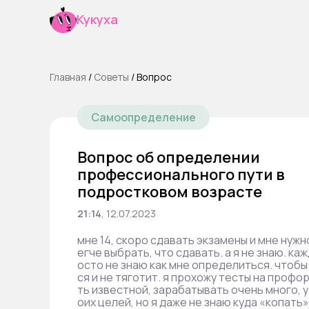
Кукуха
Главная
/
Cоветы
/
Вопрос
Самоопределение
Вопрос об определении
профессионального пути в
подростковом возрасте
21:14
,
12.07.2023
мне 14, скоро сдавать экзамены и мне нуж
егче выбрать, что сдавать. а я не знаю. ка
осто не знаю как мне определиться. чтоб
ся и не тяготит. я прохожу тесты на профо
ть известной, зарабатывать очень много, у
оих целей, но я даже не знаю куда «копать