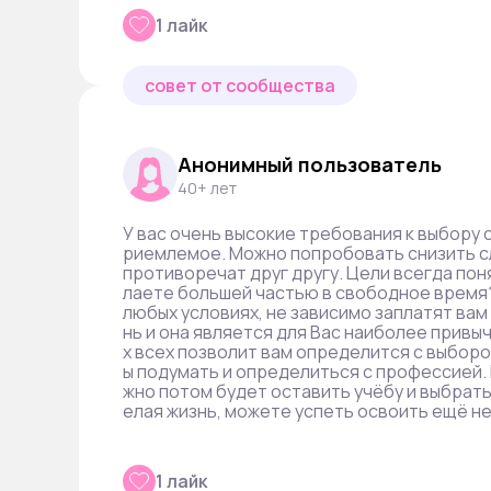
1 лайк
совет от сообщества
Анонимный пользователь
40+ лет
У вас очень высокие требования к выбору 
риемлемое. Можно попробовать снизить сл
противоречат друг другу. Цели всегда пон
лаете большей частью в свободное время?
любых условиях, не зависимо заплатят вам 
нь и она является для Вас наиболее привыч
х всех позволит вам определится с выборо
ы подумать и определиться с профессией. 
жно потом будет оставить учёбу и выбрать
елая жизнь, можете успеть освоить ещё н
1 лайк