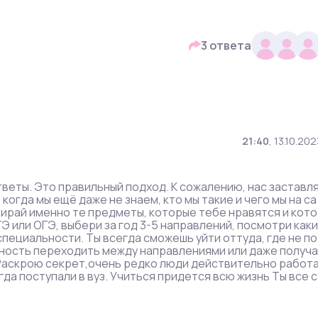
3 ответа
21:40
,
13.10.202
тветы. Это правильный подход. К сожалению, нас заставл
огда мы ещё даже не знаем, кто мы такие и чего мы на са
бирай именно те предметы, которые тебе нравятся и кото
Э или ОГЭ, выбери за год 3-5 направлений, посмотри каки
специальности. Ты всегда сможешь уйти оттуда, где не по
жность переходить между направлениями или даже получа
 Раскрою секрет,очень редко люди действительно работ
да поступали в вуз. Учиться придется всю жизнь Ты все с