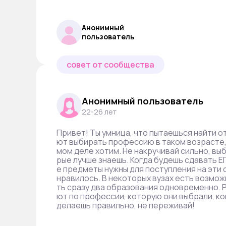
Анонимный
пользователь
совет от сообщества
Анонимный пользователь
22-26 лет
Привет! Ты умница, что пытаешься найти о
ют выбирать профессию в таком возрасте, к
мом деле хотим. Не накручивай сильно, вы
рые лучше знаешь. Когда будешь сдавать ЕГ
е предметы нужны для поступления на эти 
нравилось. В некоторых вузах есть возмо
ть сразу два образования одновременно.
ют по профессии, которую они выбрали, ког
делаешь правильно, не переживай!