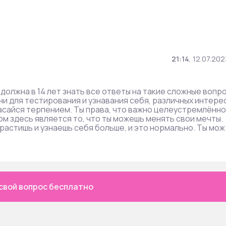
21:14
,
12.07.202
 должна в 14 лет знать все ответы на такие сложные вопр
зни для тестирования и узнавания себя, различных интере
пасайся терпением. Ты права, что важно целеустремлённо
м здесь является то, что ты можешь менять свои мечты.
 растишь и узнаешь себя больше, и это нормально. Ты мож
свой вопрос бесплатно