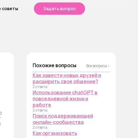
е советы
Задать вопрос
Похожие вопросы
Все вопросы ›
Как завести новых друзей и
расширить свое общение?
2 ответа
Использование chatGPT в
повседневной жизни и
работе
2 ответа
р
Поиск поддерживающей
т
онлайн-сообщества
ы
2 ответа
в
Как организовать