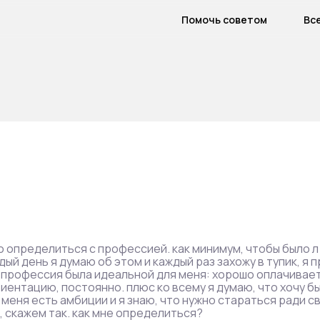
Помочь советом
Вс
но определиться с профессией. как минимум, чтобы было л
ждый день я думаю об этом и каждый раз захожу в тупик, я п
ы профессия была идеальной для меня: хорошо оплачивае
риентацию, постоянно. плюс ко всему я думаю, что хочу б
 меня есть амбиции и я знаю, что нужно стараться ради с
», скажем так. как мне определиться?