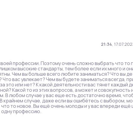
21:34
,
17.07.202
своей профессии. Поэтому очень сложно выбрать что то 
ишком высокие стандарты, тем более если их много и он
ятны. Чем вы больше всего любите заниматься? Что вы де
 Что вас увлекает? Чем вы будете заниматься всегда, пр
за это или нет? К какой деятельности вас тянет каждый д
ной? Какой то из этих вопросов, а может и совокупность 
м. В любом случае у вас еще есть достаточно время, что
В крайнем случае, даже если вы ошибётесь с выбором, мо
 что то новое. Вы ещё очень молоды и у вас впереди ещё 
е одну профессию.