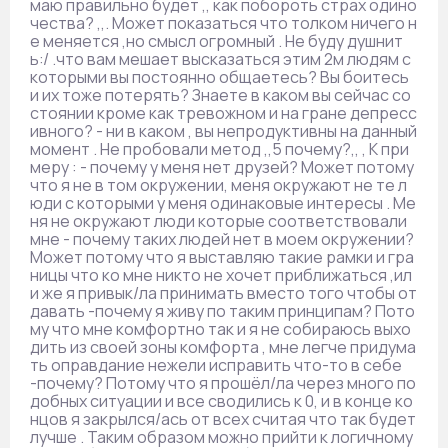
маю правильно будет ,, как побороть страх одино
чества? ,,. Может показаться что толком ничего н
е меняется ,но смысл огромный . Не буду душнит
ь:/ .что вам мешает высказаться этим 2м людям с
которыми вы постоянно общаетесь? Вы боитесь
и их тоже потерять? Знаете в каком вы сейчас со
стоянии кроме как тревожном и на гране депресс
ивного? - ни в каком , вы непродуктивны на данный
момент . Не пробовали метод ,,5 почему?,, , К при
меру : - почему у меня нет друзей? Может потому
что я не в том окружении, меня окружают не те л
юди с которыми у меня одинаковые интересы . Ме
ня не окружают люди которые соответствовали
мне - почему таких людей нет в моем окружении?
Может потому что я выставляю такие рамки и гра
ницы что ко мне никто не хочет приближаться ,ил
и же я привык/ла принимать вместо того чтобы от
давать -почему я живу по таким принципам? Пото
му что мне комфортно так и я не собираюсь выхо
дить из своей зоны комфорта , мне легче придума
ть оправдание нежели исправить что-то в себе
-почему? Потому что я прошёл/ла через много по
добных ситуации и все сводились к 0, и в конце ко
нцов я закрылся/ась от всех считая что так будет
лучше . Таким образом можно прийти к логичному