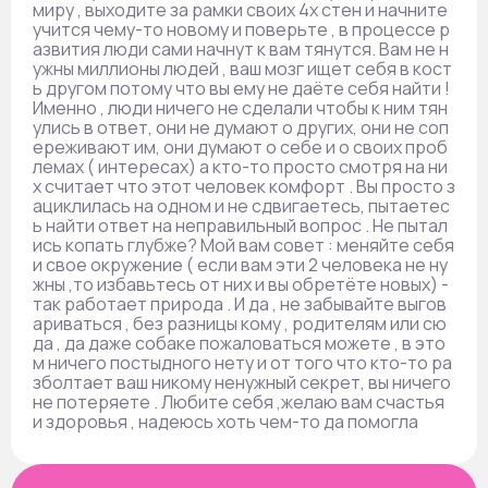
миру , выходите за рамки своих 4х стен и начните
учится чему-то новому и поверьте , в процессе р
азвития люди сами начнут к вам тянутся. Вам не н
ужны миллионы людей , ваш мозг ищет себя в кост
ь другом потому что вы ему не даёте себя найти !
Именно , люди ничего не сделали чтобы к ним тян
улись в ответ, они не думают о других, они не соп
ереживают им, они думают о себе и о своих проб
лемах ( интересах) а кто-то просто смотря на ни
х считает что этот человек комфорт . Вы просто з
ациклилась на одном и не сдвигаетесь, пытаетес
ь найти ответ на неправильный вопрос . Не пытал
ись копать глубже? Мой вам совет : меняйте себя
и свое окружение ( если вам эти 2 человека не ну
жны ,то избавьтесь от них и вы обретёте новых) -
так работает природа . И да , не забывайте выгов
ариваться , без разницы кому , родителям или сю
да , да даже собаке пожаловаться можете , в это
м ничего постыдного нету и от того что кто-то ра
зболтает ваш никому ненужный секрет, вы ничего
не потеряете . Любите себя ,желаю вам счастья
и здоровья , надеюсь хоть чем-то да помогла