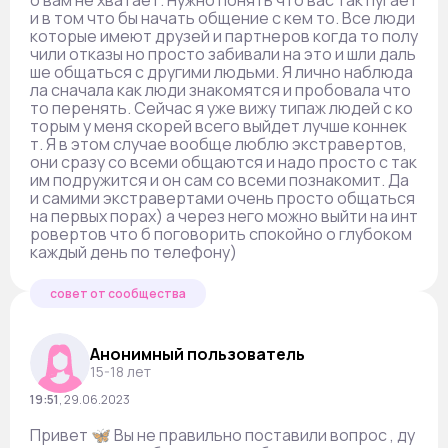
о вам не хватает. Нужно понять что вас так пугает
и в том что бы начать общение с кем то. Все люди
которые имеют друзей и партнеров когда то полу
чили отказы но просто забивали на это и шли даль
ше общаться с другими людьми. Я лично наблюда
ла сначала как люди знакомятся и пробовала что
то перенять. Сейчас я уже вижу типаж людей с ко
торым у меня скорей всего выйдет лучше коннек
т. Я в этом случае вообще люблю экстравертов,
они сразу со всеми общаются и надо просто с так
им подружится и он сам со всеми познакомит. Да
и самими экстравертами очень просто общаться
на первых порах) а через него можно выйти на инт
ровертов что б поговорить спокойно о глубоком
каждый день по телефону)
совет от сообщества
Анонимный пользователь
15-18 лет
19:51
,
29.06.2023
Привет 🦋 Вы не правильно поставили вопрос , ду