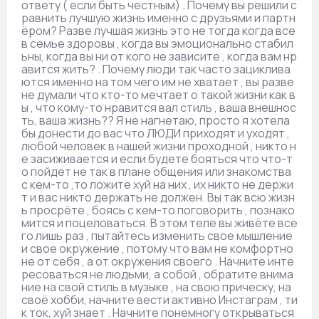
ответу ( если быть честным) . Почему вы решили с
равнить лучшую жизнь именно с друзьями и партн
ёром? Разве лучшая жизнь это не тогда когда все
в семье здоровы , когда вы эмоционально стабил
ьны, когда вы ни от кого не зависите , когда вам нр
авится жить? . Почему люди так часто зациклива
ются именно на том чего им не хватает , вы разве
не думали что кто-то мечтает о такой жизни как в
ы , что кому-то нравится вал стиль , ваша внешнос
ть, ваша жизнь?? Я не нагнетаю, просто я хотела
бы донести до вас что ЛЮДИ приходят и уходят ,
любой человек в нашей жизни проходной , никто н
е засиживается и если будете бояться что что-т
о пойдет не так в плане общения или знакомства
с кем-то ,то ложите хуй на них , их никто не держи
т и вас никто держать не должен. Вы так всю жизн
ь просрёте , боясь с кем-то поговорить , познако
мится и поцеловаться. В этом теле вы живёте все
го лишь раз , пытайтесь изменить свое мышление
и свое окружение , потому что вам не комфортно
не от себя , а от окружения своего . Начните инте
ресоваться не людьми, а собой , обратите внима
ние на свой стиль в музыке , на свою прическу, на
своё хобби, начните вести активно Инстаграм , ти
к ток, хуй знает . Начните понемногу открываться