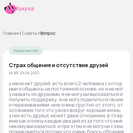
Кукуха
Главная
/
Cоветы
/
Вопрос
Одиночество
Страх общения и отсутствие друзей
14:53
,
29.06.2023
у меня нет друзей. есть всего 2 человека с котор
ыми я общаюсь на постоянной основе, но я не мог
у назвать их друзьями, я не могу им высказаться и
получить поддержку, я не могу поделиться своим
и переживаниями. мне очень грустно от этого, от
осознания того что у всех вокруг хорошая жизнь,
у них есть друзья, может даже отношения, в то вр
емя как я плачу каждые два дня из за того что мне
некому высказаться. и при этом я не могу ни с кем
познакомиться потому что очень боюсь общения