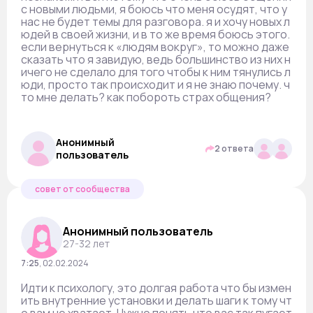
с новыми людьми, я боюсь что меня осудят, что у
нас не будет темы для разговора. я и хочу новых л
юдей в своей жизни, и в то же время боюсь этого.
если вернуться к «людям вокруг», то можно даже
сказать что я завидую, ведь большинство из них н
ичего не сделало для того чтобы к ним тянулись л
юди, просто так происходит и я не знаю почему. ч
то мне делать? как побороть страх общения?
Анонимный
2 ответа
пользователь
совет от сообщества
Анонимный пользователь
27-32 лет
7:25
,
02.02.2024
Идти к психологу, это долгая работа что бы измен
ить внутренние установки и делать шаги к тому чт