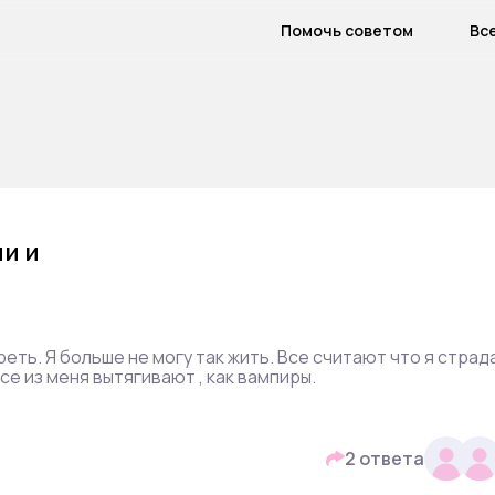
Помочь советом
Вс
и и
ереть. Я больше не могу так жить. Все считают что я страд
се из меня вытягивают , как вампиры.
2 ответа