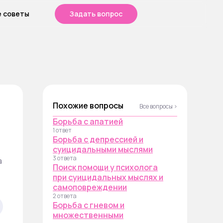
е советы
Задать вопрос
Похожие вопросы
Все вопросы ›
Борьба с апатией
1 ответ
Борьба с депрессией и
суицидальными мыслями
3 ответа
а
Поиск помощи у психолога
при суицидальных мыслях и
самоповреждении
2 ответа
Борьба с гневом и
множественными