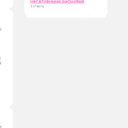
негативными эмоциями
3 ответа
4
с
д
я
3