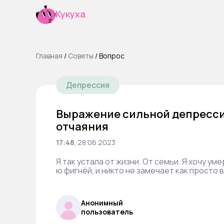
Кукуха
Главная
/
Cоветы
/
Вопрос
Депрессия
Выражение сильной депресси
отчаяния
17:48
,
28.06.2023
Я так устала от жизни. От семьи. Я хочу ум
ю фигнёй, и никто не замечает как просто в
Анонимный
пользователь