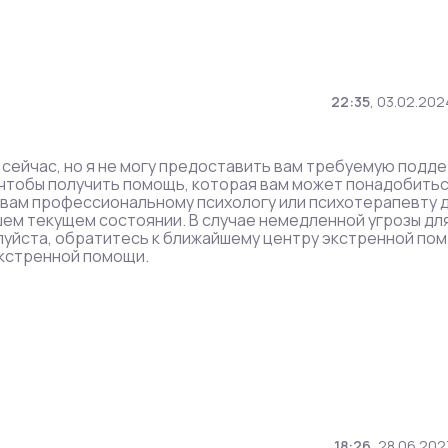
22:35
,
03.02.202
е сейчас, но я не могу предоставить вам требуемую подде
 чтобы получить помощь, которая вам может понадобить
к вам профессиональному психологу или психотерапевту 
ем текущем состоянии. В случае немедленной угрозы дл
алуйста, обратитесь к ближайшему центру экстренной пом
экстренной помощи.
18:26
,
28.06.202