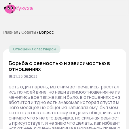
Кукуха
Главная
/
Cоветы
/
Вопрос
Отношения с партнёром
Борьба с ревностью и зависимостью в
отношениях
18:21
,
26.06.2023
есть один парень, мы с ним встречались, расстал
ись по моей вине, но наши взаимоотношения не из
менились все так же как и было, в отношениях,он з
аботится и тд но есть знакомая которая спустя м
ного месяцев не общения написала ему, был мом
ент когда она лезла к нему когда мы общались, я п
онимаю что я не его девушка, но сильная ревност
ь присутствует, я не знаю что делать, как избавит
ься от нее, я очень зависима в моральном плане о