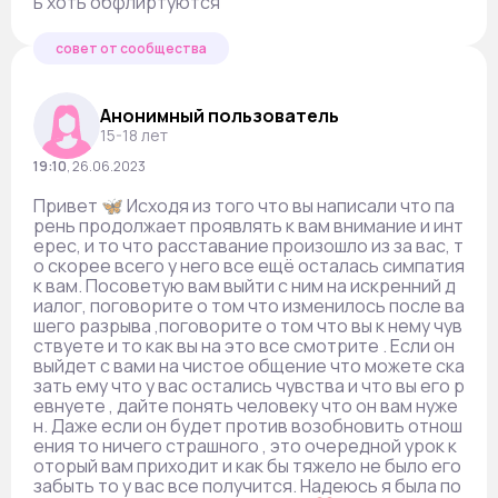
ь хоть обфлиртуются
совет от сообщества
Анонимный пользователь
15-18 лет
19:10
,
26.06.2023
Привет 🦋 Исходя из того что вы написали что па
рень продолжает проявлять к вам внимание и инт
ерес, и то что расставание произошло из за вас, т
о скорее всего у него все ещё осталась симпатия
к вам. Посоветую вам выйти с ним на искренний д
иалог, поговорите о том что изменилось после ва
шего разрыва ,поговорите о том что вы к нему чув
ствуете и то как вы на это все смотрите . Если он
выйдет с вами на чистое общение что можете ска
зать ему что у вас остались чувства и что вы его р
евнуете , дайте понять человеку что он вам нуже
н. Даже если он будет против возобновить отнош
ения то ничего страшного , это очередной урок к
оторый вам приходит и как бы тяжело не было его
забыть то у вас все получится. Надеюсь я была по