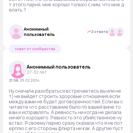
т этого парня, мне хорошо только с ним, что мне д
елать ?
Анонимный
2 ответа
пользователь
совет от сообщества
Анонимный пользователь
27-32 лет
21:56
,
05.02.2024
Ну сначала разобраться встречаетесь вы или не
т) не выйдет строить здоровые отношения если
между вами не будет договоренностей. Если вы с
читаете что расставание было по вашей вине то
вам и исправлять. А ревность ни когда не делала
ничего хорошего. Ревность это убийственное чу
вство. Я своему парню сразу сказала что я не пот
ерплю с его стороны флирта ни как. А другие пуст