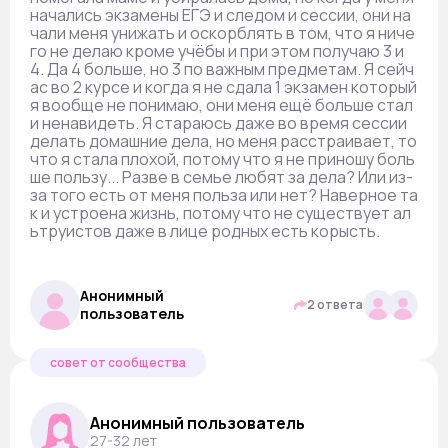
начались экзамены ЕГЭ и следом и сессии, они на
чали меня унижать и оскорблять в том, что я ниче
го не делаю кроме учёбы и при этом получаю 3 и
4. Да 4 больше, но 3 по важным предметам. Я сейч
ас во 2 курсе и когда я не сдала 1 экзамен который
я вообще не понимаю, они меня ещё больше стал
и ненавидеть. Я стараюсь даже во время сессии
делать домашние дела, но меня расстраивает, то
что я стала плохой, потому что я не приношу боль
ше пользу... Разве в семье любят за дела? Или из-
за того есть от меня польза или нет? Наверное та
к и устроена жизнь, потому что не существует ал
ьтруистов даже в лице родных есть корысть.
Анонимный
2 ответа
пользователь
совет от сообщества
Анонимный пользователь
27-32 лет