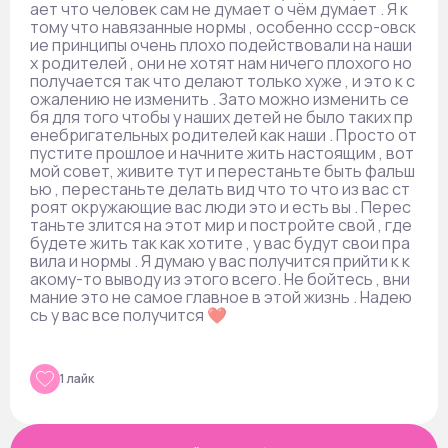
ает что человек сам не думает о чём думает . Я к
тому что навязанные нормы , особенно ссср-овск
ие принципы очень плохо подействовали на наши
х родителей , они не хотят нам ничего плохого но
получается так что делают только хуже , и это к с
ожалению не изменить . Зато можно изменить се
бя для того чтобы у наших детей не было таких пр
енебригательных родителей как наши . Просто от
пустите прошлое и начните жить настоящим , вот
мой совет, живите тут и перестаньте быть фальш
ью , перестаньте делать вид что то что из вас ст
роят окружающие вас люди это и есть вы . Перес
таньте злится на этот мир и постройте свой , где
будете жить так как хотите , у вас будут свои пра
вила и нормы . Я думаю у вас получится прийти к к
акому-то выводу из этого всего. Не бойтесь , вни
мание это не самое главное в этой жизнь . Надею
сь у вас все получится ❤️
1 лайк