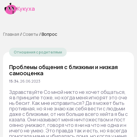
Кукуха
Главная
/
Cоветы
/
Вопрос
Отношения с родителями
Проблемы общения с близкими и низкая
самооценка
15:34
,
26.06.2023
Здравствуйте Со мной никто не хочет общаться,
я в принципе тоже, но когда меня игнорят это оче
нь бесит. Как мне исправиться? Да я может быть
противная, но я не знаю как себя вести с людьми
даже с близкими, от них больше всего хейта я бы с
казала. Они называют меня ничтожеством и пост
оянно унижают, говоря что я ни на что не одна и н
ичего не умею. Это правда так и есть, но я всегда
помогала маме и убиралась дома, но когда у меня