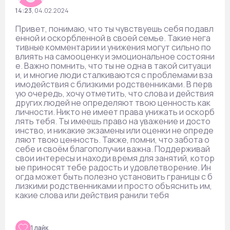
14:23
,
04.02.2024
Привет, понимаю, что ты чувствуешь себя подавл
енной и оскорбленной в своей семье. Такие нега
тивные комментарии и унижения могут сильно по
влиять на самооценку и эмоциональное состояни
е. Важно помнить, что ты не одна в такой ситуаци
и, и многие люди сталкиваются с проблемами вза
имодействия с близкими родственниками. В перв
ую очередь, хочу отметить, что слова и действия
других людей не определяют твою ценность как
личности. Никто не имеет права унижать и оскорб
лять тебя. Ты имеешь право на уважение и досто
инство, и никакие экзамены или оценки не опреде
ляют твою ценность. Также, помни, что забота о
себе и своём благополучии важна. Поддерживай
свои интересы и находи время для занятий, котор
ые приносят тебе радость и удовлетворение. Ин
огда может быть полезно установить границы с б
лизкими родственниками и просто объяснить им,
какие слова или действия ранили тебя
1 лайк