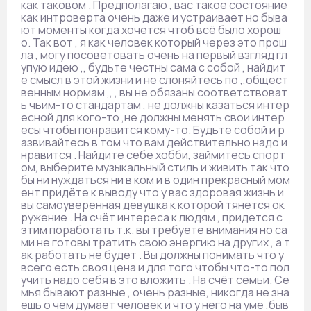
как таковом . Предполагаю , вас такое состояние
как интроверта очень даже и устраивает но быва
ют моменты когда хочется чтоб всё было хорош
о. Так вот , я как человек который через это прош
ла , могу посоветовать очень на первый взгляд гл
упую идею ,, будьте честны сама с собой , найдит
е смысл в этой жизни и не слоняйтесь по ,,общест
венным нормам ,, , вы не обязаны соответствоват
ь чьим-то стандартам , не должны казаться интер
есной для кого-то ,не должны менять свои интер
есы чтобы понравится кому-то. Будьте собой и р
азвивайтесь в том что вам действительно надо и
нравится . Найдите себе хобби, займитесь спорт
ом, выберите музыкальный стиль и живить так что
бы ни нуждаться ни в ком и в один прекрасный мом
ент придёте к выводу что у вас здоровая жизнь и
вы самоуверенная девушка к которой тянется ок
ружение . На счёт интереса к людям , придется с
этим поработать т.к. вы требуете внимания но са
ми не готовы тратить свою энергию на других , а т
ак работать не будет . Вы должны понимать что у
всего есть своя цена и для того чтобы что-то пол
учить надо себя в это вложить . На счёт семьи. Се
мья бывают разные , очень разные, никогда не зна
ешь о чем думает человек и что у него на уме ,быв