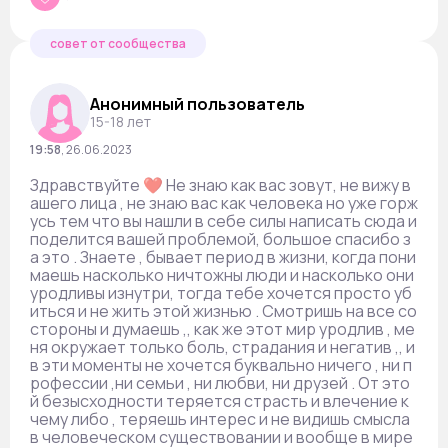
совет от сообщества
Анонимный пользователь
15-18 лет
19:58
,
26.06.2023
Здравствуйте ❤️ Не знаю как вас зовут, не вижу в
ашего лица , не знаю вас как человека но уже горж
усь тем что вы нашли в себе силы написать сюда и
поделится вашей проблемой, большое спасибо з
а это . Знаете , бывает период в жизни, когда пони
маешь насколько ничтожны люди и насколько они
уродливы изнутри, тогда тебе хочется просто уб
иться и не жить этой жизнью . Смотришь на все со
стороны и думаешь ,, как же этот мир уродлив , ме
ня окружает только боль, страдания и негатив ,, и
в эти моменты не хочется буквально ничего , ни п
рофессии ,ни семьи , ни любви, ни друзей . От это
й безысходности теряется страсть и влечение к
чему либо , теряешь интерес и не видишь смысла
в человеческом существовании и вообще в мире