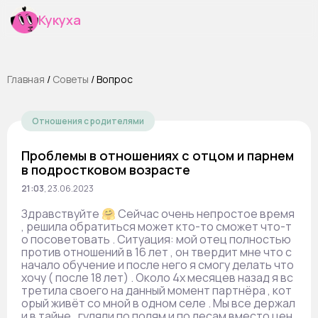
Кукуха
Главная
/
Cоветы
/
Вопрос
Отношения с родителями
Проблемы в отношениях с отцом и парнем
в подростковом возрасте
21:03
,
23.06.2023
Здравствуйте 🤗 Сейчас очень непростое время
, решила обратиться может кто-то сможет что-т
о посоветовать . Ситуация: мой отец полностью
против отношений в 16 лет , он твердит мне что с
начало обучение и после него я смогу делать что
хочу ( после 18 лет) . Около 4х месяцев назад я вс
третила своего на данный момент партнёра , кот
орый живёт со мной в одном селе . Мы все держал
и в тайне , гуляли по полям и по лесам вместо цен