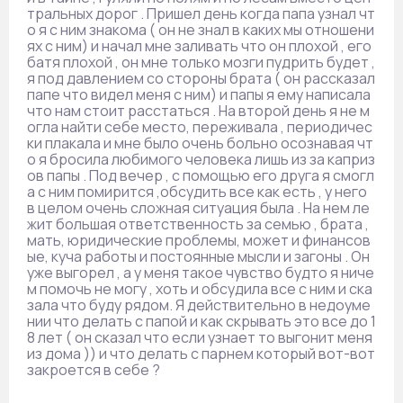
тральных дорог . Пришел день когда папа узнал чт
о я с ним знакома ( он не знал в каких мы отношени
ях с ним) и начал мне заливать что он плохой , его
батя плохой , он мне только мозги пудрить будет ,
я под давлением со стороны брата ( он рассказал
папе что видел меня с ним) и папы я ему написала
что нам стоит расстаться . На второй день я не м
огла найти себе место, переживала , периодичес
ки плакала и мне было очень больно осознавая чт
о я бросила любимого человека лишь из за каприз
ов папы . Под вечер , с помощью его друга я смогл
а с ним помирится ,обсудить все как есть , у него
в целом очень сложная ситуация была . На нем ле
жит большая ответственность за семью , брата ,
мать, юридические проблемы, может и финансов
ые, куча работы и постоянные мысли и загоны . Он
уже выгорел , а у меня такое чувство будто я ниче
м помочь не могу , хоть и обсудила все с ним и ска
зала что буду рядом. Я действительно в недоуме
нии что делать с папой и как скрывать это все до 1
8 лет ( он сказал что если узнает то выгонит меня
из дома )) и что делать с парнем который вот-вот
закроется в себе ?