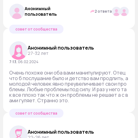
Анонимный
2 ответа
пользователь
совет от сообщества
Анонимный пользователь
27-32 лет
7:13
,
06.02.2024
Очень похоже они оба вами манипулируют. Отец
что б послушание было и детство вам продлить, а
молодой человек явно преувеличивает свои про
блемы. Любые проблемы под силу. И раз у него та
к все плохо так что ж он проблемы не решает а с в
ами гуляет. Странно это.
совет от сообщества
Анонимный пользователь
22-26 лет