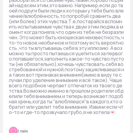
разобраться со своими чувствами.Хорошо подум
ай над всем этим,это важно. Например,если до тв
оей подруги были люди к которым у тебя было вле
чение/влюблённость,то попробуй сравнить два
(или более) этих чувства.Т.е,постарайся вспомн
ить испытываемые чувства к двум этим людям,в м
омент когда поняла,что один из тебе не безразли
чен. Это может быть юношеская неизвестность,ч
то-то новое,необычное и поэтому есть вероятно
сть ,что ты впутываешь себя в эту иллюзию. А воз
можно ты просто пытаешься уцепиться за первог
о попавшегося,заполнить какое-то чувство пусто
ты (не обязательно),хочешь чувствовать себя во
стребованной и нужной,поэтому зацикливаешся н
а таких вот признаках внимания(имею в виду те с
лучаи,про уделение внимание и всё такое). Чаще
всего подобное черпает отпечаток из твоего де
тства.Возможно именно в прошлом родители обд
елили тебя вниманием,и теперь возникает подоб
ная хрень,когда ты "влюбляешся"в каждого,кто о
братит или уделит тебе внимание. Извини если чт
о-то и где-то прозвучало грубо,я не хотела💌
1 лайк