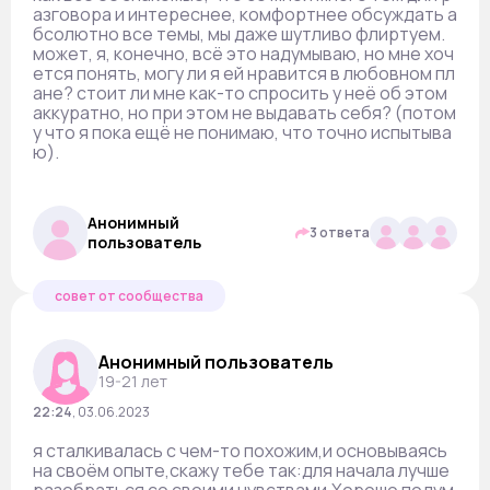
азговора и интереснее, комфортнее обсуждать а
бсолютно все темы, мы даже шутливо флиртуем.
может, я, конечно, всё это надумываю, но мне хоч
ется понять, могу ли я ей нравится в любовном пл
ане? стоит ли мне как-то спросить у неё об этом
аккуратно, но при этом не выдавать себя? (потом
у что я пока ещё не понимаю, что точно испытыва
ю).
Анонимный
3 ответа
пользователь
совет от сообщества
Анонимный пользователь
19-21 лет
22:24
,
03.06.2023
я сталкивалась с чем-то похожим,и основываясь
на своём опыте,скажу тебе так:для начала лучше