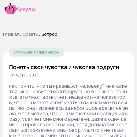
Кукуха
Главная
/
Cоветы
/
Вопрос
Отношения с партнёром
Понять свои чувства и чувства подруги
18:14
,
31.05.2023
как понять, что ты нравишься человеку? мне каже
тся, мне нравится моя подруга, но я не знаю, точн
о ли это чувство или нет. недавно мне показалос
ь, что она может испытывать ко мне какую-то сим
патию. она изменилась за небольшое время, не зн
аю, я подметила, что она читает мои сообщения с
разу, уделяет мне много времени, даже в один де
нь она провела его со мной, хотя должна была гот
овиться к экзамену. она говорила, что я не такая,
как все её знакомые, что со мной много тем для р