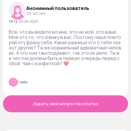
Анонимный пользователь
33-40 лет
19:12
,
30.05.2023
Всё, что вы видите во мне, это не моё, это ваше..
Моё это то, что я вижу в вас. Поэтому чаще повто
ряй эту фразу себе. Какая разница что о тебе ска
жут другие? Ты же нормальный адекватный челов
ек. А что они там подумают, так это их дело. Ты ж
е честна должна быть в первую очередь перед с
обой. Чай с конфеткой? ❤️
1 лайк
Задать свой вопрос бесплатно