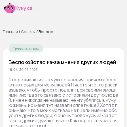
Кукуха
Главная
/
Cоветы
/
Вопрос
Тревога, страх
Беспокойство из-за мнения других людей
19:04
,
30.05.2023
Я переживаю из-за чужого мнения, причем абсол
ютно левых для меня людей Я часто что-то расск
азываю, чтобы просто поделиться своими эмоци
ями, иногда это связано с историями других люде
й, имен никогда не называю, не углубляясь в чужу
ю жизнь, но меня тут назвали сплетницей Хотя я п
онимаю, что в моих мотивах нет цели именно обс
удить других людей, я очень тревожусь из-за тог
о, что другие думают иначе Как перестать загоня
ться из-за этого(