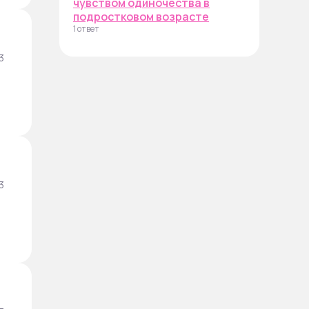
чувством одиночества в
подростковом возрасте
1 ответ
3
3