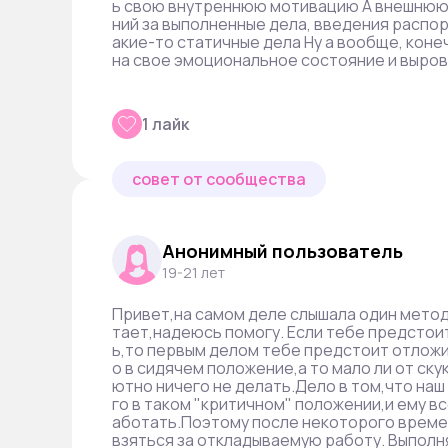
ь свою внутреннюю мотивацию А внешнюю
ний за выполненные дела, введения распор
акие-то статичные дела Ну а вообще, коне
на свое эмоциональное состояние и выров
1 лайк
совет от сообщества
Анонимный пользователь
19-21 лет
Привет,на самом деле слышала один метод
тает,надеюсь помогу. Если тебе предстои
ь,то первым делом тебе предстоит отложи
о в сидячем положение,а то мало ли от ску
ютно ничего не делать.Дело в том,что наш
го в таком "критичном" положении,и ему 
аботать.Поэтому после некоторого време
взяться за откладываемую работу. Выполн