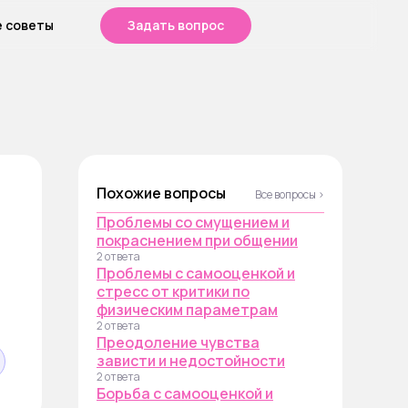
е советы
Задать вопрос
Похожие вопросы
Все вопросы ›
Проблемы со смущением и
покраснением при общении
2 ответа
Проблемы с самооценкой и
стресс от критики по
физическим параметрам
2 ответа
Преодоление чувства
зависти и недостойности
2 ответа
Борьба с самооценкой и