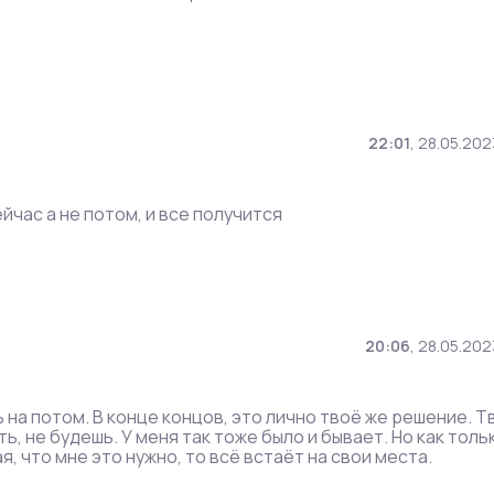
22:01
,
28.05.202
йчас а не потом, и все получится
20:06
,
28.05.202
 на потом. В конце концов, это лично твоё же решение. Т
, не будешь. У меня так тоже было и бывает. Но как толь
, что мне это нужно, то всё встаёт на свои места.