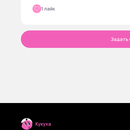
1 лайк
Задать 
Кукуха