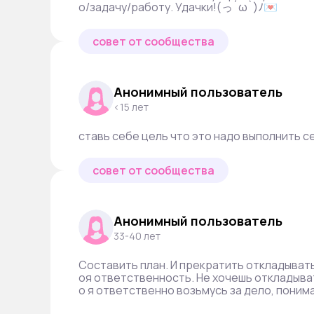
о/задачу/работу. Удачки!(っ´ω`)ﾉ💌
совет от сообщества
Анонимный пользователь
<15 лет
ставь себе цель что это надо выполнить се
совет от сообщества
Анонимный пользователь
33-40 лет
Составить план. И прекратить откладывать
оя ответственность. Не хочешь откладывать
о я ответственно возьмусь за дело, понимая