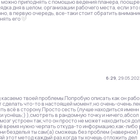
 можно приподнять с помощью ведения планера, поощре
ядка дня в целом, организации рабочего места, если это 
чно, в первую очередь, все-таки стоит обратить внимани
нять его🤍
6:29
,
29.05.202
 касаемо твоей проблемы.Попробую описать как он рабо
т сделать что-то в настоящей момент,но очень-очень ле
ть всё в сторону.Просто сесть (лучше находиться именн
ки уснёшь;) ),смотреть в рандомную точку и ничего,абсол
 мозг устроен так,что он просто не может находиться до
всё время нужно черпать откуда-то информацию,как-либо 
ни безделья ты сам(а) сможешь без проблем (наверное)
яй этот метод каждый раз,когда ты хочешь отложить дел