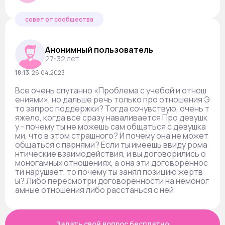
совет от сообщества
Анонимный пользователь
27-32 лет
18:13
,
26.04.2023
Все очень спутанно «Проблема с учебой и отнош
ениями», но дальше речь только про отношения Э
то запрос поддержки? Тогда сочувствую, очень т
яжело, когда все сразу наваливается Про девушк
у - почему ты не можешь сам общаться с девушка
ми, что в этом страшного? И почему она не может
общаться с парнями? Если ты имеешь ввиду рома
нтические взаимодействия, и вы договорились о
моногамных отношениях, а она эти договореннос
ти нарушает, то почему ты занял позицию жертв
ы? Либо пересмотри договоренности на немоног
амные отношения либо расстанься с ней
Задать свой вопрос бесплатно