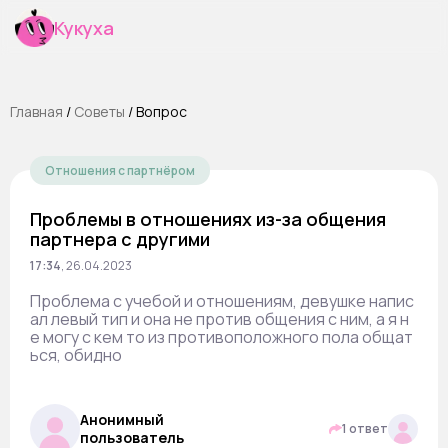
Кукуха
Главная
/
Cоветы
/
Вопрос
Отношения с партнёром
Проблемы в отношениях из-за общения
партнера с другими
17:34
,
26.04.2023
Проблема с учебой и отношениям, девушке напис
ал левый тип и она не против общения с ним, а я н
е могу с кем то из противоположного пола общат
ься, обидно
Анонимный
1 ответ
пользователь