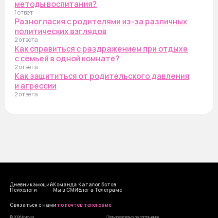
методы воспитания?
1 ответ
Разногласия с родителями из-за различных
политических взглядов
2 ответа
Как справиться с раздражением при отдыхе
с семьей в одной комнате?
2 ответа
Как защититься от родительского давления
и агрессии
2 ответа
Дневник эмоций
Команда
Каталог ботов
Психологи
Мы в СМИ
Блог в Телеграме
Cвязаться с нами:
по почте
в телеграме
© 2026 Кукуха
Пользовательское соглашение