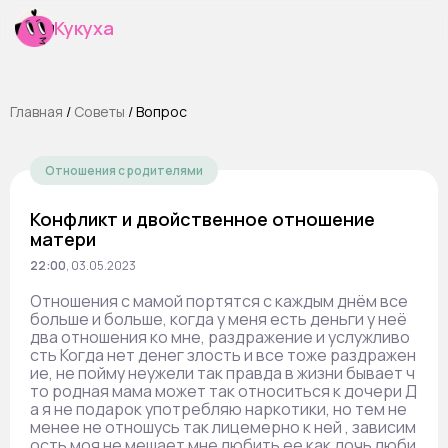
Кукуха
Главная
/
Cоветы
/
Вопрос
Отношения с родителями
Конфликт и двойственное отношение
матери
22:00
,
03.05.2023
Отношения с мамой портятся с каждым днём все
больше и больше, когда у меня есть деньги у неё
два отношения ко мне, раздражение и услужливо
сть Когда нет денег злость и все тоже раздражен
ие, не пойму неужели так правда в жизни бывает ч
то родная мама может так относиться к дочери Д
а я не подарок употребляю наркотики, но тем не
менее не отношусь так лицемерно к ней , зависим
ость моя не мешает мне любить ее как дочь люби