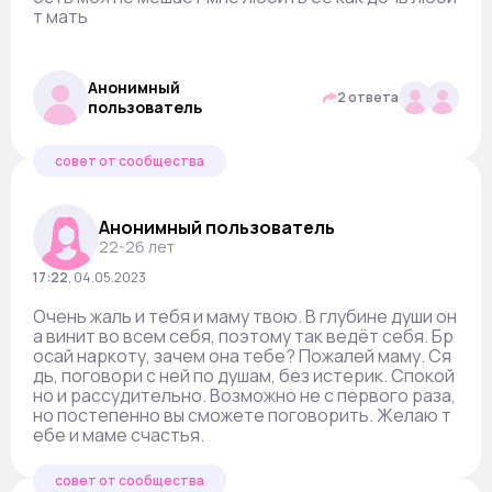
т мать
Анонимный
2 ответа
пользователь
совет от сообщества
Анонимный пользователь
22-26 лет
17:22
,
04.05.2023
Очень жаль и тебя и маму твою. В глубине души он
а винит во всем себя, поэтому так ведёт себя. Бр
осай наркоту, зачем она тебе? Пожалей маму. Ся
дь, поговори с ней по душам, без истерик. Спокой
но и рассудительно. Возможно не с первого раза,
но постепенно вы сможете поговорить. Желаю т
ебе и маме счастья.
совет от сообщества