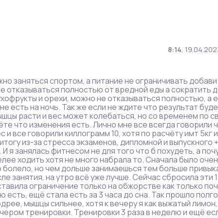
8:14
,
19.04.202
жно заняться спортом, а питание не ограничивать добави
не отказываться полностью от вредной еды а сократить д
хофрукты и орехи, можно не отказываться полностью, а е
не есть на ночь. Так же если не ждите что результат буде
мышцы расти и вес может колебаться, но со временем по с
те что изменения есть. Лично мне все всегда говорили ч
 и все говорили киллограмм 10, хотя по расчёту имт 5кг и
итогу из-за стресса экзаменов, дипломной и выпускного 
. И я занялась фитнесом не для того что б похудеть, а поч
лее ходить хотя не много набрала то. Сначала было очен
ло болело, но чем дольше занимаешься тем больше привык
сле занятия, на утро всё уже лучше. Сейчас сбросила эти 1
поставила ограничение только на обжорстве как только поч
есть, ещё стала есть за 3 часа до сна. Так прошло полго
одрее, мышцы сильнее, хотя к вечеру я как выжатый лимон,
 вечером тренировки. Тренировки 3 раза в неделю и ещё ес