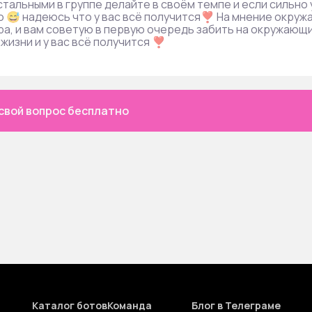
остальными в группе делайте в своём темпе и если сильно 
то 😅 надеюсь что у вас всё получится❣ На мнение окруж
ра, и вам советую в первую очередь забить на окружающ
 жизни и у вас всё получится ❣
свой вопрос бесплатно
Каталог ботов
Команда
Блог в Телеграме