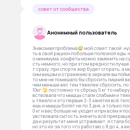
совет от сообщества
Анонимный пользователь
Знакомая проблема😅 мой совет такой: ну
ть в свой рацион побольше полезной еды, 
о минимума, конфеты можно заменить на су
сть немного, но при этом вредности лучше 
т сразу, при спорте жир будет сгорать, а 
оим вещам и отражению в зеркале вы поймё
то мне не помешало бы сбросить лишний вес
чем меньше вес тем тяжелее сбросить, по 
10кг 🫣 постоянно то сброшу 5 кг то наберу
вствовала что мышцы стали слабыми и тяже
ь тяжело и это первые 2-3 занятия всё те
ешь и мышцы болят не по 3 дня, а только по
0 кг и вес больше не уходит и при всём я 
увствовала сытость значить всё прекращаю 
да и результат меня устраивает, я стала б
но это из-за того что работаю с 8 до 4, а