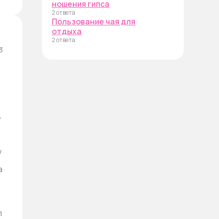
ношения гипса
2 ответа
Пользование чая для
отдыха
2 ответа
3
в
+
у
а
л