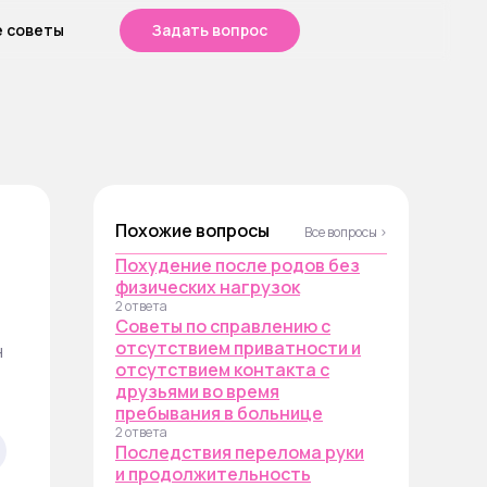
е советы
Задать вопрос
Похожие вопросы
Все вопросы ›
Похудение после родов без
физических нагрузок
2 ответа
Советы по справлению с
отсутствием приватности и
н
отсутствием контакта с
друзьями во время
пребывания в больнице
2 ответа
Последствия перелома руки
и продолжительность