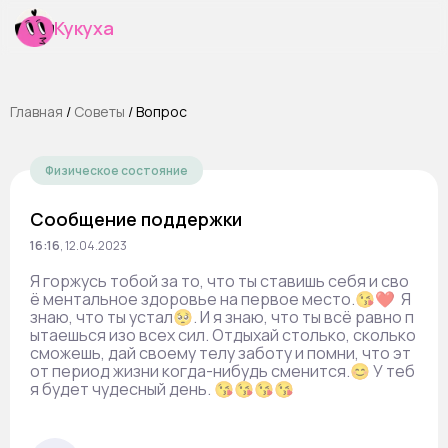
Кукуха
Главная
/
Cоветы
/
Вопрос
Физическое состояние
Сообщение поддержки
16:16
,
12.04.2023
Я горжусь тобой за то, что ты ставишь себя и сво
ё ментальное здоровье на первое место.😘❤️ Я
знаю, что ты устал🥺. И я знаю, что ты всё равно п
ытаешься изо всех сил. Отдыхай столько, сколько
сможешь, дай своему телу заботу и помни, что эт
от период жизни когда-нибудь сменится.😊 У теб
я будет чудесный день. 😘😘😘😘