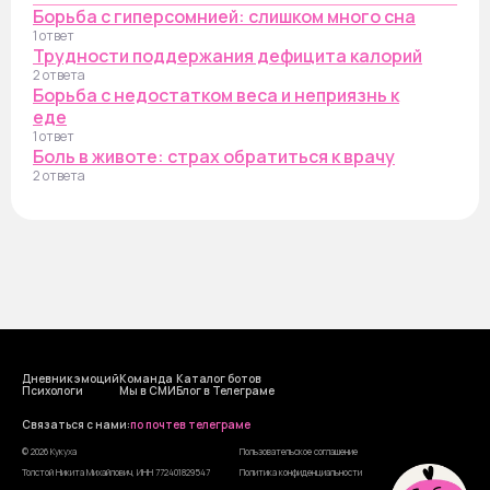
Борьба с гиперсомнией: слишком много сна
1 ответ
Трудности поддержания дефицита калорий
2 ответа
Борьба с недостатком веса и неприязнь к
еде
1 ответ
Боль в животе: страх обратиться к врачу
2 ответа
Дневник эмоций
Команда
Каталог ботов
Психологи
Мы в СМИ
Блог в Телеграме
Cвязаться с нами:
по почте
в телеграме
© 2026 Кукуха
Пользовательское соглашение
Толстой Никита Михайлович, ИНН 772401829547
Политика конфиденциальности