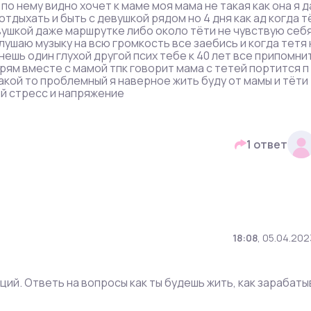
по нему видно хочет к маме моя мама не такая как она я д
отдыхать и быть с девушкой рядом но 4 дня как ад когда т
вушкой даже маршрутке либо около тёти не чувствую себ
лушаю музыку на всю громкость все заебись и когда тетя 
нешь один глухой другой псих тебе к 40 лет все припомни
прям вместе с мамой тпк говорит мама с тетей портится п
какой то проблемный я наверное жить буду от мамы и тёти
ой стресс и напряжение
1 ответ
18:08
,
05.04.202
ций. Ответь на вопросы как ты будешь жить, как зарабаты