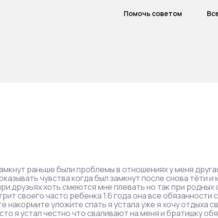
Помочь советом
Вс
замкнут раньше были проблемы в отношениях у меня друга
оказывать чувства когда был замкнут после снова тёти и 
при друзьях хоть смеются мне плевать но так при родных 
трит своего часто ребенка 1.6 года она все обязанности с
е накормите уложите спать я устала уже я хочу отдыха с
то я устал честно что сваливают на меня и братишку обя