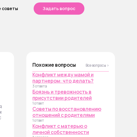
е советы
Задать вопрос
Похожие вопросы
Все вопросы ›
Конфликт между мамой и
партнером: что делать?
3 ответа
Боязнь и тревожность в
присутствии родителей
1 ответ
я
Советы по восстановлению
м
отношений с родителями
с
1 ответ
Конфликт с матерью о
в
личной собственности