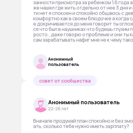
занности присмотра за ребенком 1,6 года а 
же нашел где жить отдельно от нее 3 дня и 
ти нет я спокоен и спокойно общаюсь с де
комфортно как в своем блюдочке а когда с
е докричивается до меня говорит ты оглох
ся что был в наушниках что будешь глухим 
росто...даже говорю о проблеме и они ты 
сам зарабатывать нафиг мне не к чему так
Анонимный
пользователь
совет от сообщества
Анонимный пользователь
22-26 лет
Вначале продумай план спокойно и без эмо
ать, сколько тебе нужно иметь зарплату?