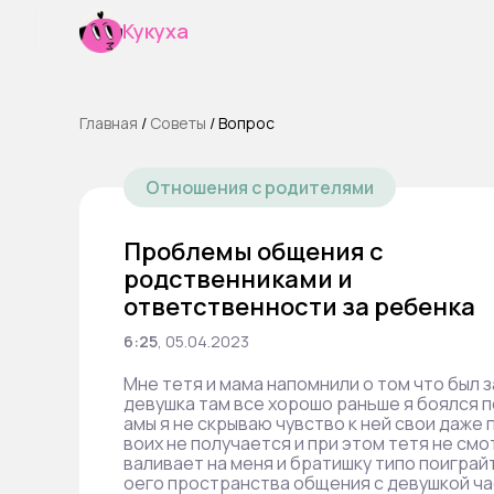
Кукуха
Главная
/
Cоветы
/
Вопрос
Отношения с родителями
Проблемы общения с
родственниками и
ответственности за ребенка
6:25
,
05.04.2023
Мне тетя и мама напомнили о том что был 
девушка там все хорошо раньше я боялся п
амы я не скрываю чувство к ней свои даже 
воих не получается и при этом тетя не смо
валивает на меня и братишку типо поиграйт
оего пространства общения с девушкой час