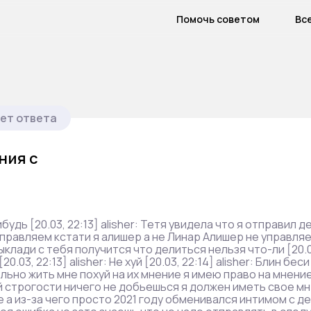
Помочь советом
Вс
ет ответа
ния с
нибудь [20.03, 22:13] alisher: Тетя увидела что я отправил д
управляем кстати я алишер а не Линар Алишер не управля
ыклади с тебя получится что делиться нельзя что-ли [20.
20.03, 22:13] alisher: Не хуй [20.03, 22:14] alisher: Блин беси
ельно жить мне похуй на их мнение я имею право на мнени
ий строгости ничего не добьешься я должен иметь свое мн
е а из-за чего просто 2021 году обменивался интимом с де