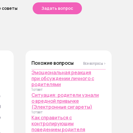
е советы
Задать вопрос
Похожие вопросы
Все вопросы ›
Эмоциональная реакция
при обсуждении личного с
родителями
1 ответ
Ситуация: родители узнали
е
о вредной привычке
е
0
(Электронные сигареты)
1 ответ
е
Как справиться с
контролирующим
поведением родителя