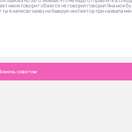
твоя ошибка но зато знаешь что не надо отправлять в след
ет меня говорит обжёгся чё говорил говорил Яна моя бу
 ты я написал заяву на бывшую инспектор пдн назвала ме
Помочь советом