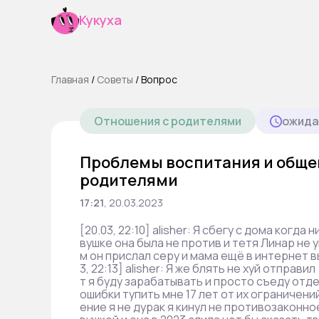
Кукуха
Главная
/
Cоветы
/
Вопрос
Отношения с родителями
ожида
Проблемы воспитания и обще
родителями
17:21
,
20.03.2023
[20.03, 22:10] alisher: Я сбегу с дома когда 
вушке она была не против и тетя Линар не 
м он прислал серу и мама ещё в интернет в
3, 22:13] alisher: Я же блять не хуй отправил [
т я буду зарабатывать и просто съеду отд
ошибки тупить мне 17 лет от их ограничен
ение я не дурак я кинул не противозаконно