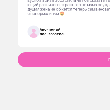
вушкой и она в 2023 слила нет бы сказать 
ющий раз ничего страшного но мама осужда
дущая жена чё обжёгся теперь сам виноват
я ненормальным 🤩
Анонимный
пользователь