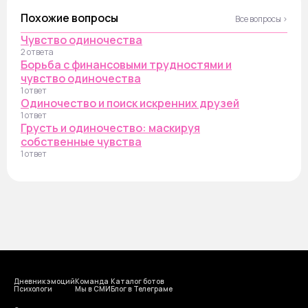
Похожие вопросы
Все вопросы ›
Чувство одиночества
2 ответа
Борьба с финансовыми трудностями и
чувство одиночества
1 ответ
Одиночество и поиск искренних друзей
1 ответ
Грусть и одиночество: маскируя
собственные чувства
1 ответ
Дневник эмоций
Команда
Каталог ботов
Психологи
Мы в СМИ
Блог в Телеграме