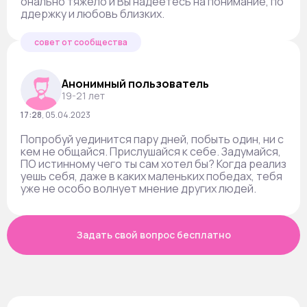
онально тяжело и Вы надеетесь на понимание, по
ддержку и любовь близких.
совет от сообщества
Анонимный пользователь
19-21 лет
17:28
,
05.04.2023
Попробуй уединится пару дней, побыть один, ни с
кем не общайся. Прислушайся к себе. Задумайся,
ПО истинному чего ты сам хотел бы? Когда реализ
уешь себя, даже в каких маленьких победах, тебя
уже не особо волнует мнение других людей.
Задать свой вопрос бесплатно