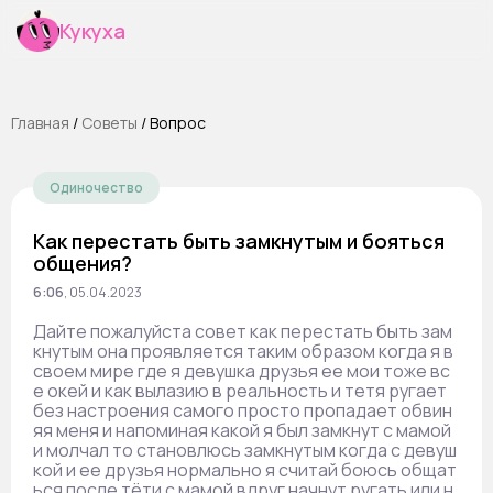
Кукуха
Главная
/
Cоветы
/
Вопрос
Одиночество
Как перестать быть замкнутым и бояться
общения?
6:06
,
05.04.2023
Дайте пожалуйста совет как перестать быть зам
кнутым она проявляется таким образом когда я в
своем мире где я девушка друзья ее мои тоже вс
е окей и как вылазию в реальность и тетя ругает
без настроения самого просто пропадает обвин
яя меня и напоминая какой я был замкнут с мамой
и молчал то становлюсь замкнутым когда с девуш
кой и ее друзья нормально я считай боюсь общат
ься после тёти с мамой вдруг начнут ругать или н