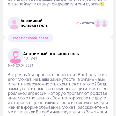
е так поймут и скажут ой дурак или они дураки😢
Анонимный
2 ответа
пользователь
совет от сообщества
Анонимный пользователь
40+ лет
6:45
,
20.04.2023
Встречный вопрос: что беспокоит Вас больше вс
его? Может, не Ваша замкнутость, а ругань мамы
и тети и невозможность скрыться от этого? Ведь
замкнутость помогает немного защититься от ве
рбальной агрессии, которую проявляют родстве
нники по отношению к Вам, но порождает с друго
й стороны еще большую агрессию окружения, уни
жения в форме обзываний. Может, расскажете ма
ме и тете, как Вы себя чувствуете, что Вам эмоци