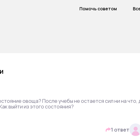
Помочь советом
Вс
и
стояние овоща? После учебы не остается сил ни на что, 
Как выйти из этого состояния?
1 ответ