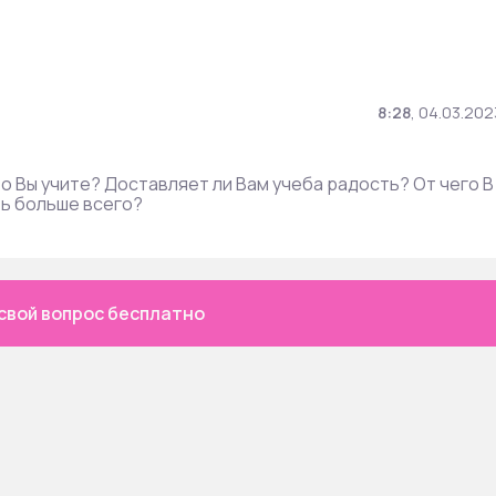
8:28
,
04.03.202
то Вы учите? Доставляет ли Вам учеба радость? От чего В
ть больше всего?
свой вопрос бесплатно