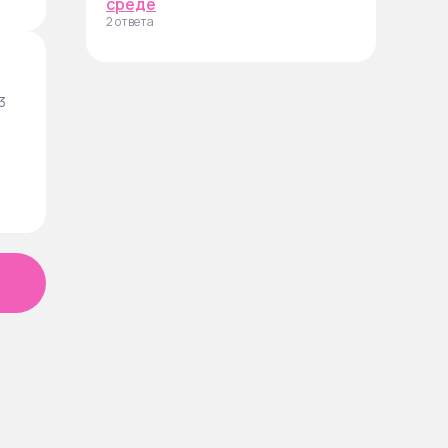
среде
2 ответа
3