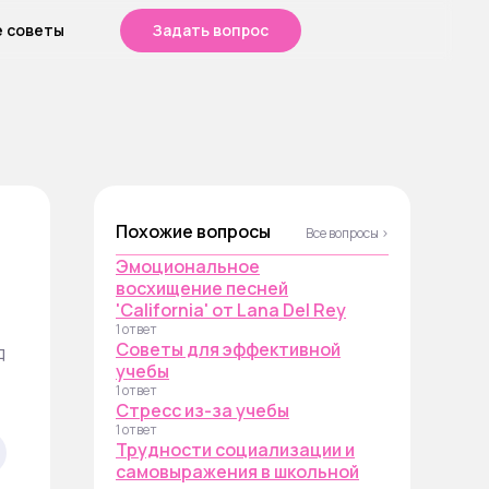
е советы
Задать вопрос
Похожие вопросы
Все вопросы ›
Эмоциональное
восхищение песней
'California' от Lana Del Rey
1 ответ
Советы для эффективной
д
учебы
1 ответ
Стресс из-за учебы
1 ответ
Трудности социализации и
самовыражения в школьной