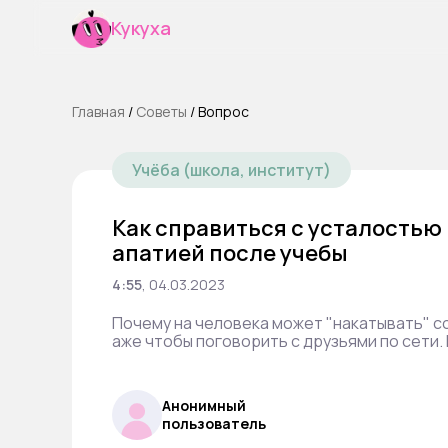
Кукуха
Главная
/
Cоветы
/
Вопрос
Учёба (школа, институт)
Как справиться с усталостью 
апатией после учебы
4:55
,
04.03.2023
Почему на человека может "накатывать" со
аже чтобы поговорить с друзьями по сети. 
Анонимный
пользователь