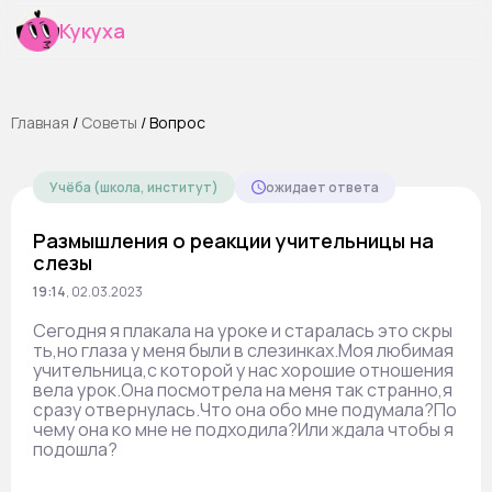
Кукуха
Главная
/
Cоветы
/
Вопрос
Учёба (школа, институт)
ожидает ответа
Размышления о реакции учительницы на
слезы
19:14
,
02.03.2023
Сегодня я плакала на уроке и старалась это скры
ть,но глаза у меня были в слезинках.Моя любимая
учительница,с которой у нас хорошие отношения
вела урок.Она посмотрела на меня так странно,я
сразу отвернулась.Что она обо мне подумала?По
чему она ко мне не подходила?Или ждала чтобы я
подошла?