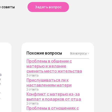
е советы
Задать вопрос
Похожие вопросы
Все вопросы ›
Проблемы в общении с
матерью и желание
сменить место жительства
а
3 ответа
о
Прислушиваться ли к
е
наставлениям матери
2 ответа
е
Конфликт с матерью из-за
.
выплат и подарков от отца
2 ответа
Проблемы в отношениях с