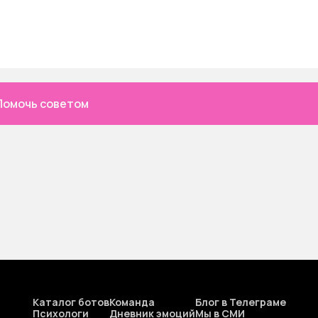
Помочь советом
Каталог ботов
Команда
Блог в Телеграме
Психологи
Дневник эмоций
Мы в СМИ