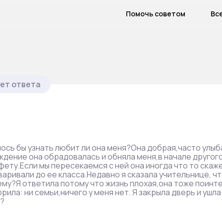
Помочь советом
Вс
ет ответа
лось бы узнать любит ли она меня?Она добрая,часто улыб
рождение она обрадовалась и обняла меня,в начале другог
нфету.Если мы пересекаемся с ней она иногда что то скаж
оваривали до ее класса.Недавно я сказала учительнице, чт
ему?Я ответила потому что жизнь плохая,она тоже поинт
рила: ни семьи,ничего у меня нет. Я закрыла дверь и ушла
я?