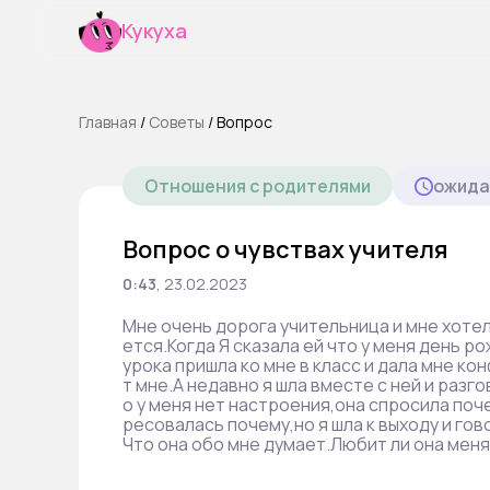
Кукуха
Главная
/
Cоветы
/
Вопрос
Отношения с родителями
ожида
Вопрос о чувствах учителя
0:43
,
23.02.2023
Мне очень дорога учительница и мне хоте
ется.Когда Я сказала ей что у меня день 
урока пришла ко мне в класс и дала мне ко
т мне.А недавно я шла вместе с ней и разг
о у меня нет настроения,она спросила поч
ресовалась почему,но я шла к выходу и гово
Что она обо мне думает.Любит ли она мен