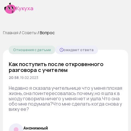
Кукуха
Главная
/
Cоветы
/
Вопрос
Отношения с детьми
ожидает ответа
Как поступить после откровенного
разговора с учителем
20:58
,
19.02.2023
Недавно я сказала учительнице что у меня плохая
жизнь,она поинтересовалась почему,но я шла к в
ыходу говорила ничего у меня нет и ушла.Что она
обо мне подумала?Что мне сделать когда снова у
вижу ее?
Анонимный