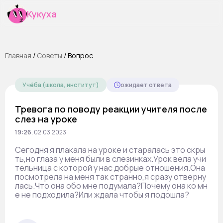
Кукуха
Главная
/
Cоветы
/
Вопрос
Учёба (школа, институт)
ожидает ответа
Тревога по поводу реакции учителя после
слез на уроке
19:26
,
02.03.2023
Сегодня я плакала на уроке и старалась это скры
ть,но глаза у меня были в слезинках.Урок вела учи
тельница с которой у нас добрые отношения.Она
посмотрела на меня так странно,я сразу отверну
лась.Что она обо мне подумала?Почему она ко мн
е не подходила?Или ждала чтобы я подошла?