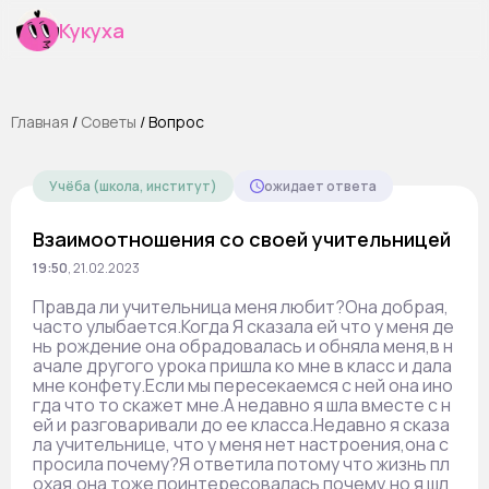
Кукуха
Главная
/
Cоветы
/
Вопрос
Учёба (школа, институт)
ожидает ответа
Взаимоотношения со своей учительницей
19:50
,
21.02.2023
Правда ли учительница меня любит?Она добрая,
часто улыбается.Когда Я сказала ей что у меня де
нь рождение она обрадовалась и обняла меня,в н
ачале другого урока пришла ко мне в класс и дала
мне конфету.Если мы пересекаемся с ней она ино
гда что то скажет мне.А недавно я шла вместе с н
ей и разговаривали до ее класса.Недавно я сказа
ла учительнице, что у меня нет настроения,она с
просила почему?Я ответила потому что жизнь пл
охая,она тоже поинтересовалась почему,но я шл