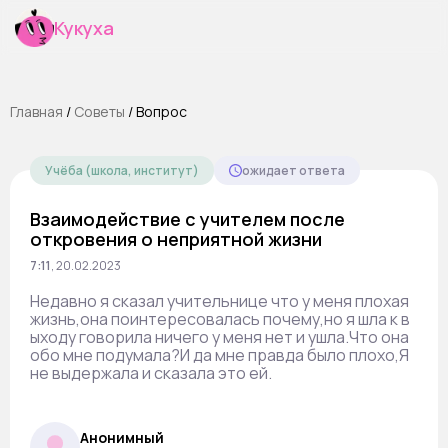
Кукуха
Главная
/
Cоветы
/
Вопрос
Учёба (школа, институт)
ожидает ответа
Взаимодействие с учителем после
откровения о неприятной жизни
7:11
,
20.02.2023
Недавно я сказал учительнице что у меня плохая
жизнь,она поинтересовалась почему,но я шла к в
ыходу говорила ничего у меня нет и ушла.Что она
обо мне подумала?И да мне правда было плохо,Я
не выдержала и сказала это ей.
Анонимный