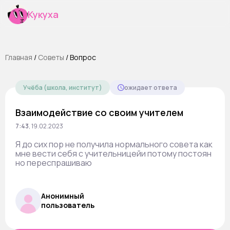
Кукуха
Главная
/
Cоветы
/
Вопрос
Учёба (школа, институт)
ожидает ответа
Взаимодействие со своим учителем
7:43
,
19.02.2023
Я до сих пор не получила нормального совета как
мне вести себя с учительницейи потому постоян
но переспрашиваю
Анонимный
пользователь