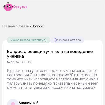
Кукуха
Главная
/
Cоветы
/
Вопрос
Учёба (школа, институт)
ожидает ответа
Вопрос о реакции учителя на поведение
ученика
14:53
,
24.02.2023
Я рассказала учительнице что у меня сегодня нет
настроения.Онп спросила почему?Я ответила:по
тому что жизнь плохая,что настроения нет,она пы
талась узнать почему,но я сказала ни семьи,ничег
о у меня нет,и ушла из класса.Что она подумала?
Анонимный