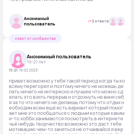
Анонимный
2 ответа
пользователь
совет от сообщества
Анонимный пользователь
19-21 лет
15:21
,
19.02.2023
привет возможно у тебя такой период когда ты ко
всему перегорел и поэтому ничего не можешь де
лать ничего не интересно и лучшее что можно сд
елать это взять перерыв и отдохнуть не виня себ
я за то что ничего не делаешь потому что отдых н
еобходим всем ещё есть вариант который помог
ает мне это пообщаться с людьми которые каким
и-то хобби занимаются посмотреть в интернете
чьё нибудь творчество возможно это даст тебе
мотивацию чем-то заняться не отчаивайся я вер