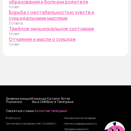
образования и болезни родителя
1 ответ
Борьба с нестабильностью чувств и
суицидальными мыслями
3 ответа
Тяжёлое эмоциональное состояние
1 ответ
Отчаяние и мысли о суициде
1 ответ
Дневник эмоций
Команда
Каталог ботов
Психологи
Мы в СМИ
Блог в Телеграме
Cвязаться с нами:
по почте
в телеграме
© 2026 Кукуха
Пользовательское соглашение
Толстой Никита Михайлович, ИНН 772401829547
Политика конфиденциальности
Программа лояльности