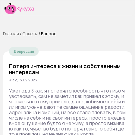
Кукуха
Главная
/
Cоветы
/
Вопрос
Депрессия
Потеря интереса к жизни и собственным
интересам
3:32
,
18.02.2023
Уже года 3 как, я потерял способность что лиьо ч
увствовать, сам не заметил как пришел к этому, и
что меня к этому привело, даже любимое хобби и
ли игры уже не дают те самые ощущение радости,
адреналина и эмоций, на все стало плевать, в том
числе на себя и на свои интересы, просто ежедне
вное ощущение будто я не живу, а просто выжива
ю как то, чувство будто потерял самого себя где
то в прошлом, но не знаю как и когда