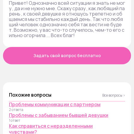
Привет! Однозначно всей ситуации я знать не мог
у , да и не нужно мне. Скажу сразу , как любящий па
рень , к своей девушке я отношусь трепетно и об
щаемся мы стабильно каждый день. Так что любя
щий человек однозначно себя так вести не буде
т. Возможно, у вас что-то случилось, чем-то его с
ильно огорчила ... Всех благ!
Задать свой вопрос бесплатно
Похожие вопросы
Все вопросы ›
Проблемы коммуникации с партнером
2 ответа
Проблемы с забыванием бывшей девушки
1 ответ
Как справиться с неразделенными
чувствами?