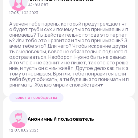
33-40 лет
17:05
,
11.02.2023
А зачем тебе парень, который предупреждает чт
о будет груб и сух и почему ты это принимаешь и п
онимаешь? Ты действительно готова это терпет
ь? Или тебе это нравится и ты это принимаешь? З
ачем тебе это? Для чего? Чтобы искренне дружи
ть с человеком, вовсе не обязательно под него п
одстраиваться. Наоборот. Нужно быть на равных.
А то что он не звонит и не пишет, так это его реше
ние, и пусть он с ним живёт. Другое дело как ты к э
тому относишься. Врятли, тебе понравится если
тебя будут обижать, а ты будешь это понимать и п
ринимать. Желаю мира и спокойствия♥️
совет от сообщества
Анонимный пользователь
12:07
,
11.02.2023