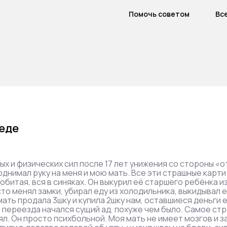
Помочь советом
Вс
еде
ых и физических сил после 17 лет унижения со стороны «о
поднимал руку на меня и мою мать. Все эти страшные карти
обитая, вся в синяках. Он выкурил её старшего ребёнка и
сто менял замки, убирал еду из холодильника, выкидывал е
 мать продала 3шку и купила 2шку нам, оставшиеся деньги 
е переезда начался сущий ад, похуже чем было. Самое стр
лял. Он просто психбольной. Моя мать не имеет мозгов и з