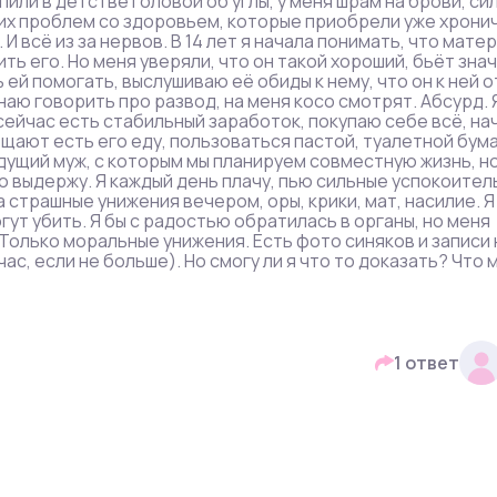
ли в детстве головой об углы, у меня шрам на брови, си
угих проблем со здоровьем, которые приобрели уже хрони
 всё из за нервов. В 14 лет я начала понимать, что матер
ть его. Но меня уверяли, что он такой хороший, бьёт знач
сь ей помогать, выслушиваю её обиды к нему, что он к ней о
инаю говорить про развод, на меня косо смотрят. Абсурд. 
 сейчас есть стабильный заработок, покупаю себе всё, на
ещают есть его еду, пользоваться пастой, туалетной бум
будущий муж, с которым мы планируем совместную жизнь, н
это выдержу. Я каждый день плачу, пью сильные успокоител
а страшные унижения вечером, оры, крики, мат, насилие. Я
огут убить. Я бы с радостью обратилась в органы, но меня
 Только моральные унижения. Есть фото синяков и записи 
ас, если не больше). Но смогу ли я что то доказать? Что 
1 ответ