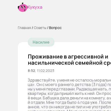
Кукуха
Главная
/
Cоветы
/
Вопрос
Насилие
Проживание в агрессивной и
насильнической семейной ср
8:52
,
11.02.2023
Здравствуйте, у меня не осталось моральн
ца». Он с моего раннего детства (3 года) 
ны у меня перед глазами. Рыдающая мать, п
квартиры, когда пришёл жить к ней. Он про
ё вещи. Бабушка дала деньги на комнату, а
й отдали. Мне тогда было 4 года уже. Посл
анное, что он никогда не пил и не употреб