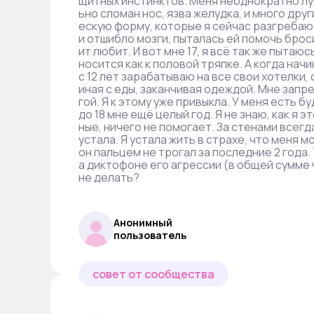
щитных инстинктов. Меня неоднократно лупи
ьно сломан нос, язва желудка, и много др
ескую форму, которые я сейчас разгребаю. И
и отшибло мозги, пыталась ей помочь броси
ит любит. И вот мне 17, я всё так же пытаю
носится как к половой тряпке. А когда нач
с 12 лет зарабатываю на все свои хотелки,
иная с еды, заканчивая одеждой. Мне запр
гой. Я к этому уже привыкла. У меня есть 
до 18 мне ещё целый год. Я не знаю, как я 
ные, ничего не помогает. За стенами всегд
устала. Я устала жить в страхе, что меня м
он пальцем не трогал за последние 2 года.
а диктофоне его агрессии (в общей сумме ч
не делать?
Анонимный
пользователь
совет от сообщества