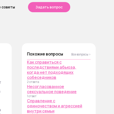
е советы
Задать вопрос
Похожие вопросы
Все вопросы ›
Как справиться с
последствиями абьюза,
когда нет подходящих
собеседников
т
2 ответа
Несогласованное
з
сексуальное поведение
1 ответ
е
Справление с
одиночеством и агрессией
а
внутри семьи