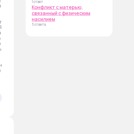
л
1 ответ
ч
Конфликт с матерью,
связанный с физическим
насилием
т
3 ответа
Я
ч
а
о
ь
н
м