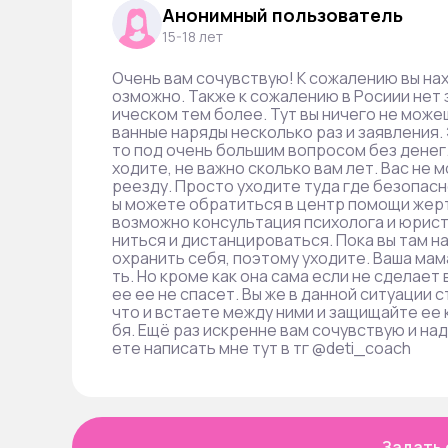
Анонимный пользователь
15-18 лет
Очень вам сочувствую! К сожалению вы нах
озможно. Также к сожалению в Росиии нет 
ическом тем более. Тут вы ничего не може
ванные наряды несколько раз и заявления.
то под очень большим вопросом без денег
ходите, не важно сколько вам лет. Вас не
реезду. Просто уходите туда где безопасн
ы можете обратиться в центр помощи жерт
возможно консультация психолога и юриста
ниться и дистанцироваться. Пока вы там на
охранить себя, поэтому уходите. Ваша мам
ть. Но кроме как она сама если не сделает
ее ее не спасет. Вы же в данной ситуации
что и встаете между ними и защищайте ее 
бя. Ещё раз искренне вам сочувствую и на
ете написать мне тут в тг @deti_coach
Задать 