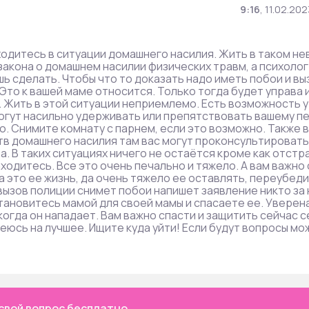
9:16
,
11.02.202
одитесь в ситуации домашнего насилия. Жить в таком не
закона о домашнем насилии физических травм, а психолог
шь сделать. Чтобы что то доказать надо иметь побои и вы
 Это к вашей маме относится. Только тогда будет управа 
. Жить в этой ситуации неприемлемо. Есть возможность у
 могут насильно удерживать или препятствовать вашему п
о. Снимите комнату с парнем, если это возможно. Также в
в домашнего насилия там вас могут проконсультировать
. В таких ситуациях ничего не остаётся кроме как отстр
ходитесь. Все это очень печально и тяжело. А вам важно 
а это ее жизнь, да очень тяжело ее оставлять, переубеди
 вызов полиции снимет побои напишет заявление никто за 
 становитесь мамой для своей мамы и спасаете ее. Уверен
когда он нападает. Вам важно спасти и защитить сейчас с
деюсь на лучшее. Ищите куда уйти! Если будут вопросы мо
свой вопрос бесплатно