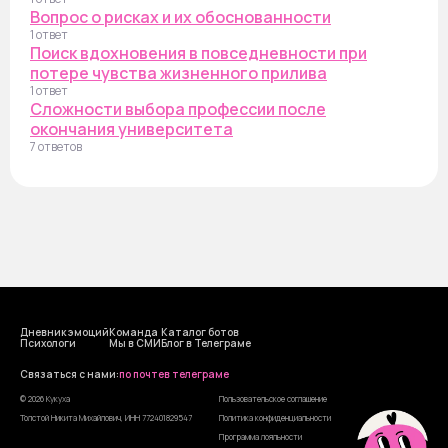
Вопрос о рисках и их обоснованности
1 ответ
Поиск вдохновения в повседневности при
потере чувства жизненного прилива
1 ответ
Сложности выбора профессии после
окончания университета
7 ответов
Дневник эмоций
Команда
Каталог ботов
Психологи
Мы в СМИ
Блог в Телеграме
Cвязаться с нами:
по почте
в телеграме
© 2026 Кукуха
Пользовательское соглашение
Толстой Никита Михайлович, ИНН 772401829547
Политика конфиденциальности
Программа лояльности