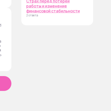
Страх перед потерей
работы и изменение
финансовой стабильности
2 ответа
3
а
о
м
ь