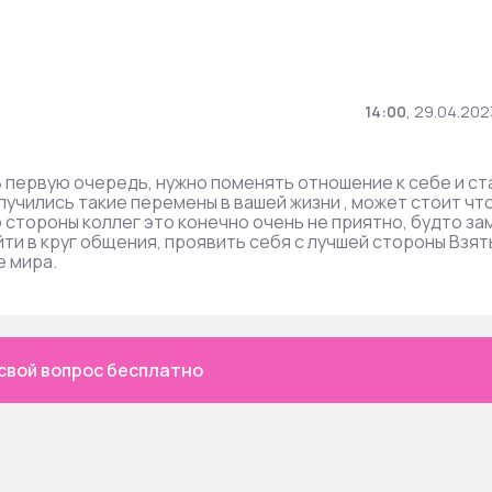
14:00
,
29.04.202
 первую очередь, нужно поменять отношение к себе и ст
случились такие перемены в вашей жизни , может стоит чт
 стороны коллег это конечно очень не приятно, будто за
йти в круг общения, проявить себя с лучшей стороны Взят
е мира.
свой вопрос бесплатно