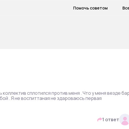
Помочь советом
Вс
ь коллектив сплотился против меня . Что у меня везде ба
обой . Я не воспиттаная не здароваюсь первая
1 ответ