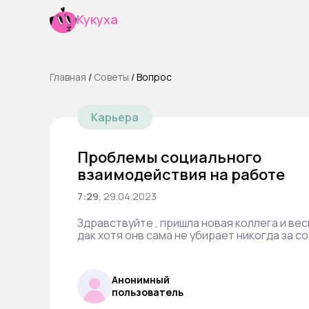
Кукуха
Главная
/
Cоветы
/
Вопрос
Карьера
Проблемы социального
взаимодействия на работе
7:29
,
29.04.2023
Здравствуйте , пришла новая коллега и вес
дак хотя онв сама не убирает никогда за с
Анонимный
пользователь