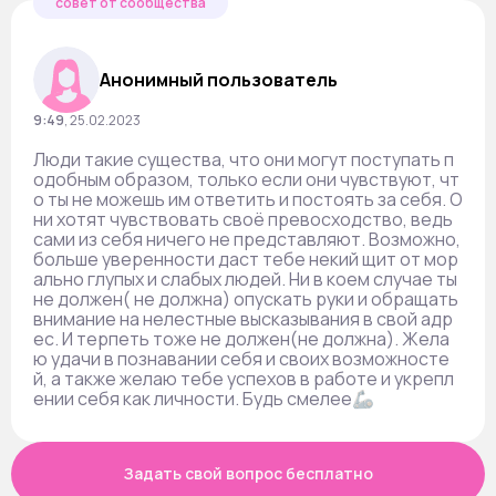
совет от сообщества
Анонимный пользователь
9:49
,
25.02.2023
Люди такие существа, что они могут поступать п
одобным образом, только если они чувствуют, чт
о ты не можешь им ответить и постоять за себя. О
ни хотят чувствовать своё превосходство, ведь
сами из себя ничего не представляют. Возможно,
больше уверенности даст тебе некий щит от мор
ально глупых и слабых людей. Ни в коем случае ты
не должен( не должна) опускать руки и обращать
внимание на нелестные высказывания в свой адр
ес. И терпеть тоже не должен(не должна). Жела
ю удачи в познавании себя и своих возможносте
й, а также желаю тебе успехов в работе и укрепл
ении себя как личности. Будь смелее🦾
Задать свой вопрос бесплатно