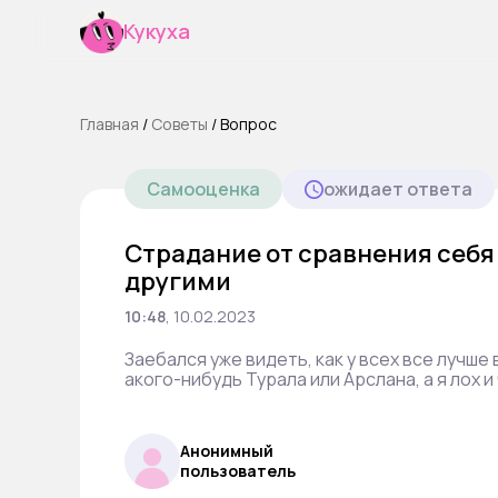
Кукуха
Главная
/
Cоветы
/
Вопрос
Самооценка
ожидает ответа
Страдание от сравнения себя
другими
10:48
,
10.02.2023
Заебался уже видеть, как у всех все лучше 
акого-нибудь Турала или Арслана, а я лох и
Анонимный
пользователь