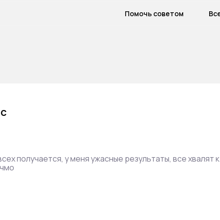
Помочь советом
Вс
 с
всех получается, у меня ужасные результаты, все хвалят к
 чмо