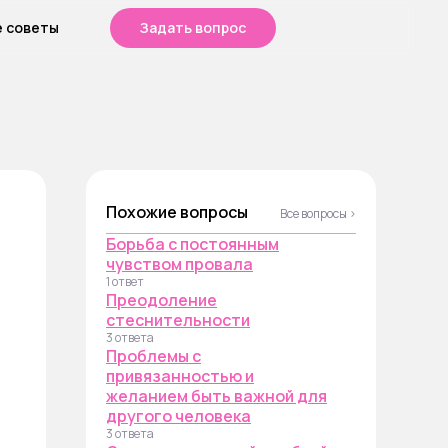
е советы
Задать вопрос
Похожие вопросы
Все вопросы ›
Борьба с постоянным
чувством провала
1 ответ
Преодоление
стеснительности
3 ответа
Проблемы с
привязанностью и
желанием быть важной для
другого человека
3 ответа