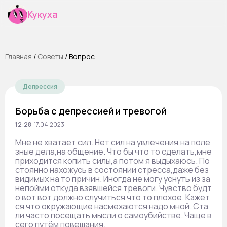
Кукуха
Главная
/
Cоветы
/
Вопрос
Депрессия
Борьба с депрессией и тревогой
12:28
,
17.04.2023
Мне не хватает сил. Нет сил на увлечения,на поле
зные дела,на общение. Что бы что то сделать,мне
приходится копить силы,а потом я выдыхаюсь. По
стоянно нахожусь в состоянии стресса,даже без
видимых на то причин. Иногда не могу уснуть из за
непойми откуда взявшейся тревоги. Чувство будт
о вот вот должно случиться что то плохое. Кажет
ся что окружающие насмехаются надо мной. Ста
ли часто посещать мысли о самоубийстве. Чаще в
сего путём повешания.