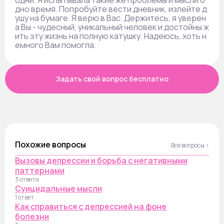
одни. Я испытывала такие же проблемы и мысли о
дно время. Попробуйте вести дневник, излейте д
ушу на бумаге. Я верю в Вас. Держитесь, я уверен
а Вы - чудесный, уникальный человек и достойны ж
ить эту жизнь на полную катушку. Надеюсь, хоть н
емного Вам помогла.
Задать свой вопрос бесплатно
Похожие вопросы
Все вопросы ›
Вызовы депрессии и борьба с негативными
паттернами
3 ответа
Суицидальные мысли
1 ответ
Как справиться с депрессией на фоне
болезни