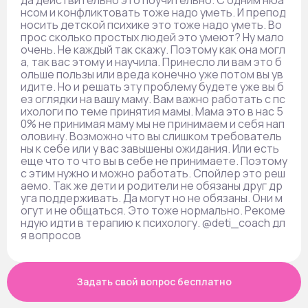
да действительно это поучительно. С одним нюа
нсом и конфликтовать тоже надо уметь. И препод
носить детской психике это тоже надо уметь. Во
прос сколько простых людей это умеют? Ну мало
очень. Не каждый так скажу. Поэтому как она могл
а, так вас этому и научила. Принесло ли вам это б
ольше пользы или вреда конечно уже потом вы ув
идите. Но и решать эту проблему будете уже вы б
ез оглядки на вашу маму. Вам важно работать с пс
ихологи по теме принятия мамы. Мама это в нас 5
0% не принимая маму мы не принимаем и себя нап
оловину. Возможно что вы слишком требователь
ны к себе или у вас завышены ожидания. Или есть
еще что то что вы в себе не принимаете. Поэтому
с этим нужно и можно работать. Спойлер это реш
аемо. Так же дети и родители не обязаны друг др
уга поддерживать. Да могут но не обязаны. Они м
огут и не общаться. Это тоже нормально. Рекоме
ндую идти в терапию к психологу. @deti_coach дл
я вопросов
Задать свой вопрос бесплатно