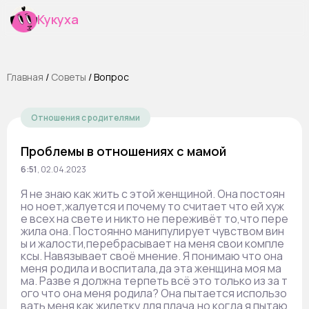
Кукуха
Главная
/
Cоветы
/
Вопрос
Отношения с родителями
Проблемы в отношениях с мамой
6:51
,
02.04.2023
Я не знаю как жить с этой женщиной. Она постоян
но ноет,жалуется и почему то считает что ей хуж
е всех на свете и никто не переживёт то,что пере
жила она. Постоянно манипулирует чувством вин
ы и жалости,перебрасывает на меня свои компле
ксы. Навязывает своё мнение. Я понимаю что она
меня родила и воспитала,да эта женщина моя ма
ма. Разве я должна терпеть всё это только из за т
ого что она меня родила? Она пытается использо
вать меня как жилетку для плача,но когда я пытаю