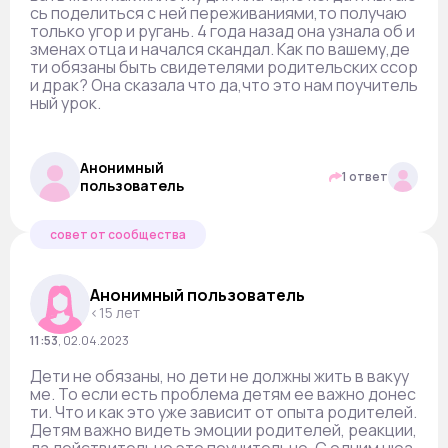
сь поделиться с ней переживаниями,то получаю
только угор и ругань. 4 года назад она узнала об и
зменах отца и начался скандал. Как по вашему,де
ти обязаны быть свидетелями родительских ссор
и драк? Она сказала что да,что это нам поучитель
ный урок.
Анонимный
1 ответ
пользователь
совет от сообщества
Анонимный пользователь
<15 лет
11:53
,
02.04.2023
Дети не обязаны, но дети не должны жить в вакуу
ме. То если есть проблема детям ее важно донес
ти. Что и как это уже зависит от опыта родителей.
Детям важно видеть эмоции родителей, реакции,