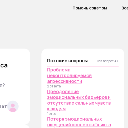
Помочь советом
Вс
Похожие вопросы
Все вопросы ›
сса
Проблема
неконтролируемой
агрессивности
я?
2 ответа
Преодоление
эмоциональных барьеров и
отсутствие сильных чувств
вет
к людям
1 ответ
Потеря эмоциональных
ощущений после конфликта