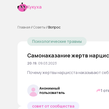
Кукуха
Главная
/
Cоветы
/
Вопрос
Психологические травмы
Самонаказание жертв нарци
20:19
,
09.03.2023
Почему жертвы нарцисста наказывают себ
Анонимный
1 от
пользователь
совет от сообщества