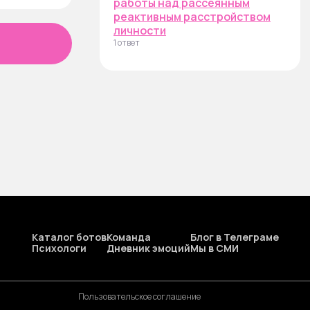
работы над рассеянным
реактивным расстройством
личности
1 ответ
Каталог ботов
Команда
Блог в Телеграме
Психологи
Дневник эмоций
Мы в СМИ
Пользовательское соглашение