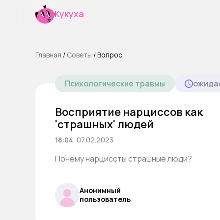
Кукуха
Главная
/
Cоветы
/
Вопрос
Психологические травмы
ожида
Восприятие нарциссов как
'страшных' людей
18:04
,
07.02.2023
Почему нарциссты страшные люди?
Анонимный
пользователь