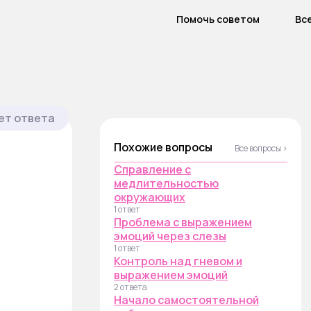
Помочь советом
Вс
ет ответа
Похожие вопросы
Все вопросы ›
Справление с
медлительностью
окружающих
1 ответ
Проблема с выражением
эмоций через слезы
1 ответ
Контроль над гневом и
выражением эмоций
2 ответа
Начало самостоятельной